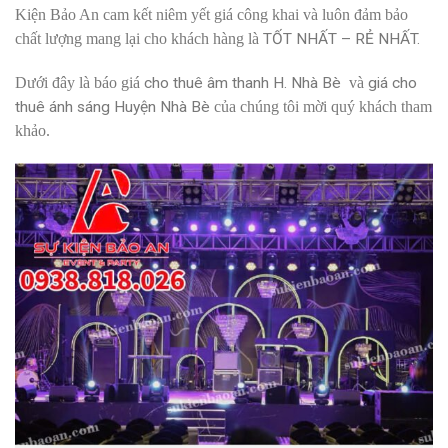
Kiện Bảo An cam kết niêm yết giá công khai và luôn đảm bảo
chất lượng mang lại cho khách hàng là
TỐT NHẤT – RẺ NHẤT.
Dưới đây là báo giá
cho thuê âm thanh H. Nhà Bè
và
giá cho
thuê ánh sáng Huyện Nhà Bè
của chúng tôi mời quý khách tham
khảo.