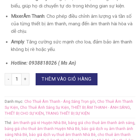
biểu, giúp họ di chuyển tự do trong không gian sự kiện.
MixerÂm Thanh
: Cho phép điều chỉnh âm lượng và tần số
của từng thiết bị âm thanh, mang đến âm thanh hài hòa và
dễ chịu.
Amply
: Tăng cường sức mạnh cho loa, đảm bảo âm thanh
không bị rè hoặc yếu.
Hotline: 0938818026 ( Ms An)
Số lượng
THÊM VÀO GIỎ HÀNG
Danh mục:
Cho Thuê Âm Thanh - Áng Sáng Trọn gói
,
Cho Thuê Âm Thanh
Sự Kiện
,
Cho Thuê Ánh Sáng Sự Kiện
,
THIẾT BỊ ÂM THANH - ÁNH SÁNG
,
THIẾT BỊ CHO SỰ KIỆN
,
TRANG THIẾT BỊ SỰ KIỆN
Thẻ:
âm thanh giá rẻ Huyện Nhà Bè
,
bảng giá cho thuê âm thanh ánh sáng
,
bảng giá cho thuê âm thanh Huyện Nhà Bè
,
báo giá dịch vụ âm thanh ánh
sáng Nhà Bè
,
báo giá dịch vụ thuê âm thanh Nhà Bè
,
cho thuê âm thanh