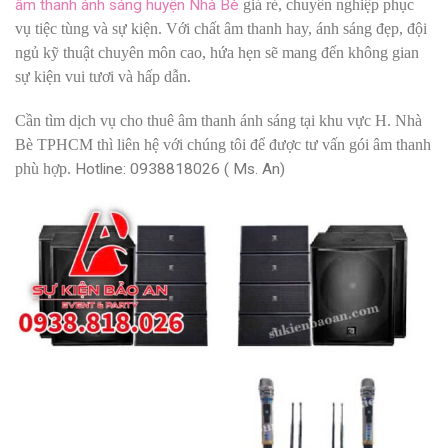
âm thanh ánh sáng huyện Nhà Bè
giá rẻ, chuyên nghiệp phục
vụ tiệc tùng và sự kiện. Với chất âm thanh hay, ánh sáng đẹp, đội
ngủ kỹ thuật chuyên môn cao, hứa hẹn sẽ mang đến không gian
sự kiện vui tươi và hấp dẫn.
Cần tìm dịch vụ cho thuê âm thanh ánh sáng tại khu vực H. Nhà
Bè TPHCM thì liên hệ với chúng tôi để được tư vấn gói âm thanh
phù hợp.
Hotline: 0938818026 ( Ms. An)