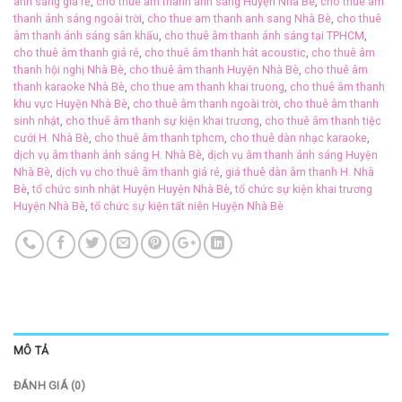
ánh sáng giá rẻ
,
cho thuê âm thanh ánh sáng Huyện Nhà Bè
,
cho thuê âm
thanh ánh sáng ngoài trời
,
cho thue am thanh anh sang Nhà Bè
,
cho thuê
âm thanh ánh sáng sân khấu
,
cho thuê âm thanh ánh sáng tại TPHCM
,
cho thuê âm thanh giá rẻ
,
cho thuê âm thanh hát acoustic
,
cho thuê âm
thanh hội nghị Nhà Bè
,
cho thuê âm thanh Huyện Nhà Bè
,
cho thuê âm
thanh karaoke Nhà Bè
,
cho thue am thanh khai truong
,
cho thuê âm thanh
khu vực Huyện Nhà Bè
,
cho thuê âm thanh ngoài trời
,
cho thuê âm thanh
sinh nhật
,
cho thuê âm thanh sự kiện khai trương
,
cho thuê âm thanh tiệc
cưới H. Nhà Bè
,
cho thuê âm thanh tphcm
,
cho thuê dàn nhạc karaoke
,
dịch vụ âm thanh ánh sáng H. Nhà Bè
,
dịch vụ âm thanh ánh sáng Huyện
Nhà Bè
,
dịch vụ cho thuê âm thanh giá rẻ
,
giá thuê dàn âm thanh H. Nhà
Bè
,
tổ chức sinh nhật Huyện Huyện Nhà Bè
,
tổ chức sự kiện khai trương
Huyện Nhà Bè
,
tổ chức sự kiện tất niên Huyện Nhà Bè
MÔ TẢ
ĐÁNH GIÁ (0)