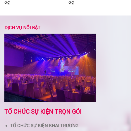
0
₫
0
₫
DỊCH VỤ NỔI BẬT
TỔ CHỨC SỰ KIỆN TRỌN GÓI
TỔ CHỨC SỰ KIỆN KHAI TRƯƠNG