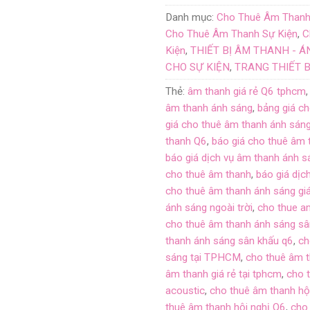
Danh mục:
Cho Thuê Âm Thanh 
Cho Thuê Âm Thanh Sự Kiện
,
C
Kiện
,
THIẾT BỊ ÂM THANH - 
CHO SỰ KIỆN
,
TRANG THIẾT B
Thẻ:
âm thanh giá rẻ Q6 tphcm
âm thanh ánh sáng
,
bảng giá c
giá cho thuê âm thanh ánh sán
thanh Q6
,
báo giá cho thuê âm 
báo giá dịch vụ âm thanh ánh 
cho thuê âm thanh
,
báo giá dịc
cho thuê âm thanh ánh sáng giá
ánh sáng ngoài trời
,
cho thue a
cho thuê âm thanh ánh sáng sâ
thanh ánh sáng sân khấu q6
,
ch
sáng tại TPHCM
,
cho thuê âm t
âm thanh giá rẻ tại tphcm
,
cho 
acoustic
,
cho thuê âm thanh hội
thuê âm thanh hội nghị Q6
,
cho