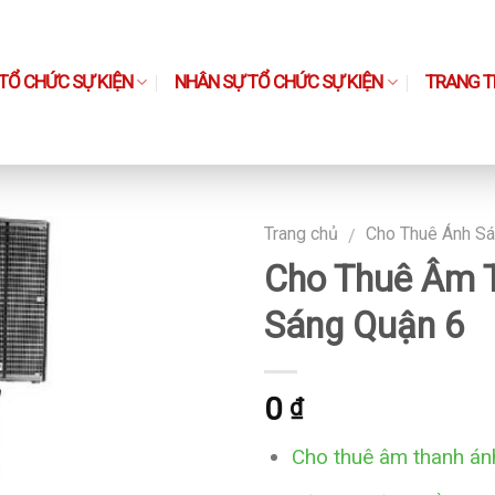
TỔ CHỨC SỰ KIỆN
NHÂN SỰ TỔ CHỨC SỰ KIỆN
TRANG TH
Trang chủ
Cho Thuê Ánh Sá
/
Cho Thuê Âm 
Sáng Quận 6
0
₫
Cho thuê âm thanh án