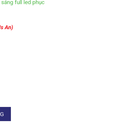
sáng full led phục
Ms An)
NG