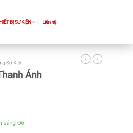
IẾT BỊ SỰ KIỆN
Liên hệ
ng Sự Kiện
Thanh Ánh
h sáng Q6.