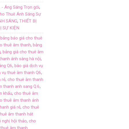
- Áng Sáng Trọn gói
,
ho Thuê Ánh Sáng Sự
ÁNH SÁNG
,
THIẾT BỊ
Ị SỰ KIỆN
,
bảng báo giá cho thuê
ho thuê âm thanh
,
bảng
g
,
bảng giá cho thuê âm
thanh ánh sáng hà nội
,
sáng Q6
,
báo giá dịch vụ
h vụ thuê âm thanh Q6
,
 rẻ
,
cho thuê âm thanh
m thanh anh sang Q.6
,
n khấu
,
cho thuê âm
o thuê âm thanh ánh
hanh giá rẻ
,
cho thuê
thuê âm thanh hát
 nghị hội thảo
,
cho
 thuê âm thanh