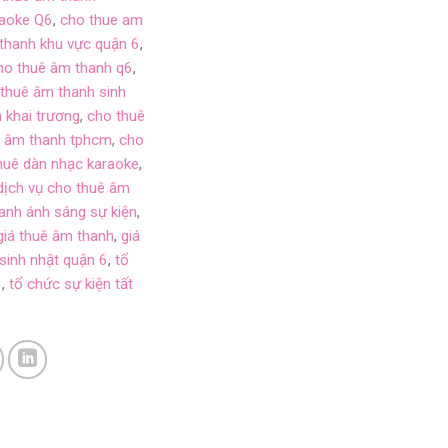
raoke Q6
,
cho thue am
thanh khu vực quận 6
,
ho thuê âm thanh q6
,
thuê âm thanh sinh
 khai trương
,
cho thuê
ê âm thanh tphcm
,
cho
huê dàn nhạc karaoke
,
dịch vụ cho thuê âm
anh ánh sáng sự kiện
,
giá thuê âm thanh
,
giá
sinh nhật quận 6
,
tổ
6
,
tổ chức sự kiện tất