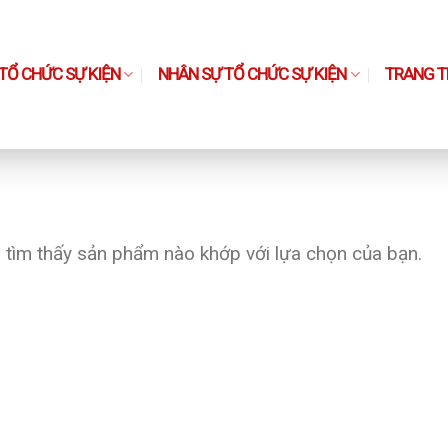
TỔ CHỨC SỰ KIỆN
NHÂN SỰ TỔ CHỨC SỰ KIỆN
TRANG TH
tìm thấy sản phẩm nào khớp với lựa chọn của bạn.