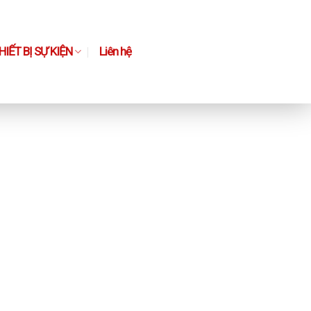
IẾT BỊ SỰ KIỆN
Liên hệ