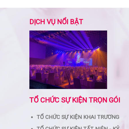
DỊCH VỤ NỔI BẬT
TỔ CHỨC SỰ KIỆN TRỌN GÓI
TỔ CHỨC SỰ KIỆN KHAI TRƯƠNG
TỔ CHỨC SỰ KIỆN TẤT NIÊN - KỶ