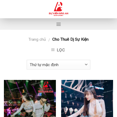
Skip
to
content
Trang chủ
Cho Thuê Dj Sự Kiện
/
LỌC