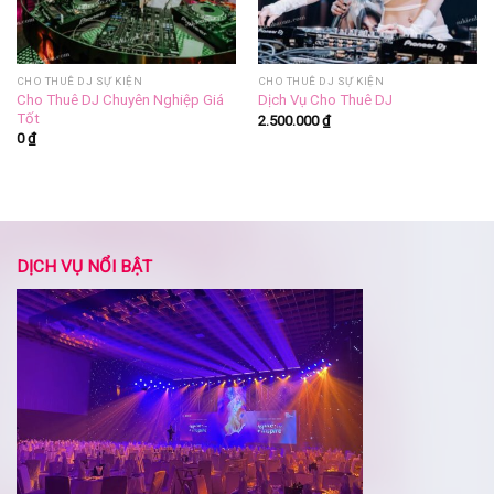
CHO THUÊ DJ SỰ KIỆN
CHO THUÊ DJ SỰ KIỆN
Cho Thuê DJ Chuyên Nghiệp Giá
Dịch Vụ Cho Thuê DJ
Tốt
2.500.000
₫
0
₫
DỊCH VỤ NỔI BẬT