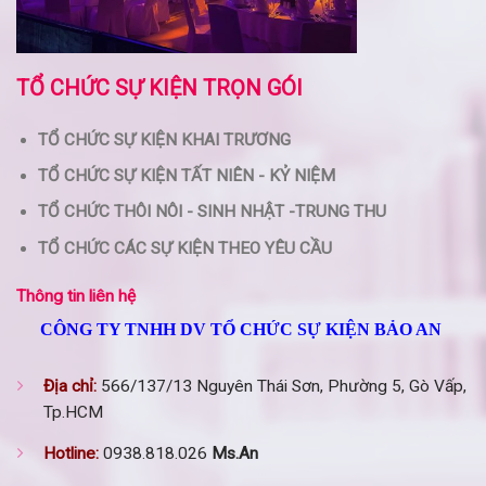
TỔ CHỨC SỰ KIỆN TRỌN GÓI
TỔ CHỨC SỰ KIỆN KHAI TRƯƠNG
TỔ CHỨC SỰ KIỆN TẤT NIÊN - KỶ NIỆM
TỔ CHỨC THÔI NÔI - SINH NHẬT -TRUNG THU
TỔ CHỨC CÁC SỰ KIỆN THEO YÊU CẦU
Thông tin liên hệ
CÔNG TY TNHH DV TỔ CHỨC SỰ KIỆN BẢO AN
Địa chỉ:
566/137/13 Nguyên Thái Sơn, Phường 5, Gò Vấp,
Tp.HCM
Hotline:
0938.818.026
Ms.An