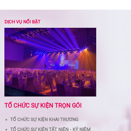
DỊCH VỤ NỔI BẬT
TỔ CHỨC SỰ KIỆN TRỌN GÓI
TỔ CHỨC SỰ KIỆN KHAI TRƯƠNG
TỔ CHỨC SỰ KIỆN TẤT NIÊN - KỶ NIỆM