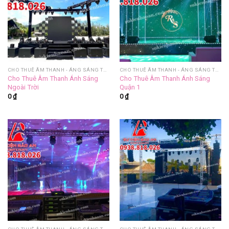
CHO THUÊ ÂM THANH - ÁNG SÁNG TRỌN GÓI
CHO THUÊ ÂM THANH - ÁNG SÁNG TRỌN GÓI
Cho Thuê Âm Thanh Ánh Sáng
Cho Thuê Âm Thanh Ánh Sáng
Ngoài Trời
Quận 1
0
₫
0
₫