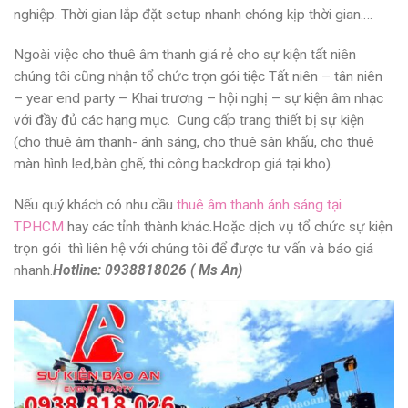
nghiệp. Thời gian lắp đặt setup nhanh chóng kịp thời gian….
Ngoài việc
cho thuê âm thanh giá rẻ
cho sự kiện tất niên
chúng tôi cũng nhận tổ chức trọn gói tiệc Tất niên – tân niên
– year end party – Khai trương – hội nghị – sự kiện âm nhạc
với đầy đủ các hạng mục.
Cung cấp trang thiết bị sự kiện
(cho thuê âm thanh- ánh sáng, cho thuê sân khấu, cho thuê
màn hình led,bàn ghế, thi công backdrop giá tại kho).
Nếu quý khách có nhu cầu
thuê âm thanh ánh sáng tại
TPHCM
hay các tỉnh thành khác.Hoặc dịch vụ tổ chức sự kiện
trọn gói thì liên hệ với chúng tôi để được tư vấn và báo giá
nhanh.
Hotline: 0938818026 ( Ms
An)