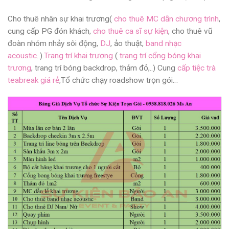
Cho thuê nhân sự khai trương(
cho thuê MC dẫn chương trình
,
cung cấp PG đón khách,
cho thuê ca sĩ sự kiện
, cho thuê vũ
đoàn nhóm nhảy sôi động,
DJ
, ảo thuật,
band nhạc
acoustic
.
.).
Trang trí khai trương
(
trang trí cổng bóng khai
trương
,
trang trí bóng backdrop, thảm đỏ,..) Cung
cấp tiệc trà
teabreak giá rẻ
,Tổ chức chạy roadshow trọn gói…