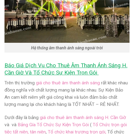
Hệ thống âm thanh ánh sáng ngoài trời
Báo Giá Dịch Vụ Cho Thuê Âm Thanh Ánh Sáng H.
Cần Giờ Và Tổ Chức Sự Kiện Trọn Gói
Trên thị trường
giá cho thuê âm thanh ánh sáng
rất khác nhau
đồng nghĩa với chất lượng mang lại khác nhau. Sự Kiện Bảo
An cam kết niêm yết giá công khai và luôn đảm bảo chất
lượng mang lại cho khách hàng là
TỐT NHẤT – RẺ NHẤT.
Dưới đây là bảng
giá cho thuê âm thanh ánh sáng H. Cần Giờ
và
và
Bảng Gía Tổ Chức Sự Kiện Trọn Gói
(
T
ổ Chức trọn gói
tiệc tất niên, tân niên
,
Tổ chức khai trương trọn gói,
Tổ chức