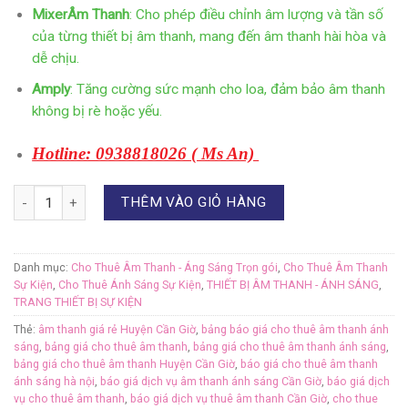
MixerÂm Thanh
: Cho phép điều chỉnh âm lượng và tần số
của từng thiết bị âm thanh, mang đến âm thanh hài hòa và
dễ chịu.
Amply
: Tăng cường sức mạnh cho loa, đảm bảo âm thanh
không bị rè hoặc yếu.
Hotline: 0938818026 ( Ms An)
Số lượng
THÊM VÀO GIỎ HÀNG
Danh mục:
Cho Thuê Âm Thanh - Áng Sáng Trọn gói
,
Cho Thuê Âm Thanh
Sự Kiện
,
Cho Thuê Ánh Sáng Sự Kiện
,
THIẾT BỊ ÂM THANH - ÁNH SÁNG
,
TRANG THIẾT BỊ SỰ KIỆN
Thẻ:
âm thanh giá rẻ Huyện Cần Giờ
,
bảng báo giá cho thuê âm thanh ánh
sáng
,
bảng giá cho thuê âm thanh
,
bảng giá cho thuê âm thanh ánh sáng
,
bảng giá cho thuê âm thanh Huyện Cần Giờ
,
báo giá cho thuê âm thanh
ánh sáng hà nội
,
báo giá dịch vụ âm thanh ánh sáng Cần Giờ
,
báo giá dịch
vụ cho thuê âm thanh
,
báo giá dịch vụ thuê âm thanh Cần Giờ
,
cho thue