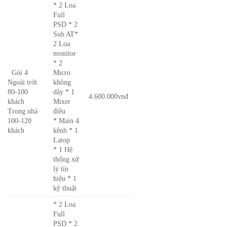
* 2 Loa
Full
PSD * 2
Sub AT*
2 Loa
monitor
* 2
Gói 4
Micro
Ngoài trời
không
80-100
dây * 1
4.600.000vnđ
khách
Mixer
Trong nhà
điều
100-120
* Main 4
khách
kênh * 1
Latop
* 1 Hệ
thống xử
lý tín
hiệu * 1
kỹ thuật
* 2 Loa
Full
PSD * 2