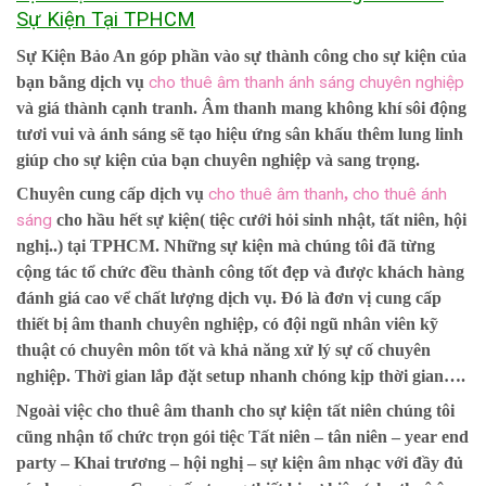
Sự Kiện Tại TPHCM
Sự Kiện Bảo An góp phần vào sự thành công cho sự kiện của
bạn bằng dịch vụ
cho thuê âm thanh ánh sáng chuyên nghiệp
và giá thành cạnh tranh. Âm thanh mang không khí sôi động
tươi vui và ánh sáng sẽ tạo hiệu ứng sân khấu thêm lung linh
giúp cho sự kiện của bạn chuyên nghiệp và sang trọng.
Chuyên cung cấp dịch vụ
cho thuê âm thanh
,
cho thuê ánh
sáng
cho hầu hết sự kiện( tiệc cưới hỏi sinh nhật, tất niên, hội
nghị..) tại TPHCM. Những sự kiện mà chúng tôi đã từng
cộng tác tổ chức đều thành công tốt đẹp và được khách hàng
đánh giá cao vể chất lượng dịch vụ. Đó là đơn vị cung cấp
thiết bị âm thanh chuyên nghiệp, có đội ngũ nhân viên kỹ
thuật có chuyên môn tốt và khả năng xử lý sự cố chuyên
nghiệp. Thời gian lắp đặt setup nhanh chóng kịp thời gian….
Ngoài việc cho thuê âm thanh cho sự kiện tất niên chúng tôi
cũng nhận tổ chức trọn gói tiệc Tất niên – tân niên – year end
party – Khai trương – hội nghị – sự kiện âm nhạc với đầy đủ