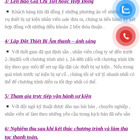
3/ Lên Báo Giá Chi Tiết hoặc Hợp Đồng
Khách hàng khi đã đồng ý những phương án về những dịch
vụ thiết bị sự kiện nhân viên sale đưa ra, chúng ta tiến hành ký kết
hợp đồng với những điều khoản 2 bên thỏa thuận .
4/ Lắp Đặt Thiết Bị Âm thanh – ánh sáng
Với thời gian đã qui định sẵn , nhân viên công ty sẽ đến trước
2-3h(đối với chương trình nhỏ ), 24-48h (đối với chương trình lớn
tùy theo quy mô) để set up lắp đặt các thiết bị sự kiện . Nếu trong
quá trình trước sự kiện bị sự cố , chúng tôi sẽ xử lý nhanh nhất có
thể để chương trình diễn ra tốt đẹp nhất có thể.
5/ Tham gia trực tiếp vận hành sự kiện
Với đội ngũ kỹ thuật được đào tạo bài bản , chuyên nghiệp ,
nhân viên sẽ làm theo những yêu cầu trong kịch bản đã nêu sẵn
6/ Nghiệm thu sau khi kết thúc chương trình và làm thủ
tục thanh toán.