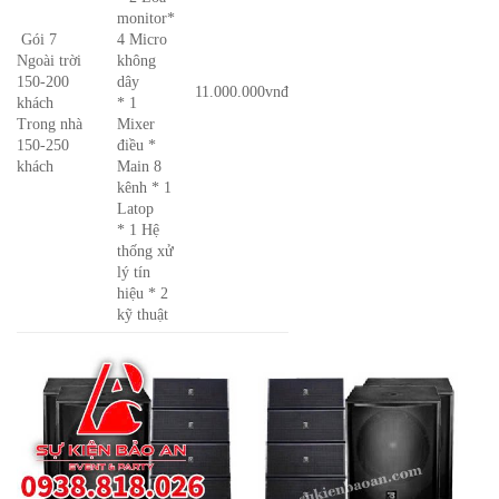
monitor*
Gói 7
4 Micro
Ngoài trời
không
150-200
dây
11.000.000vnđ
khách
* 1
Trong nhà
Mixer
150-250
điều *
khách
Main 8
kênh * 1
Latop
* 1 Hệ
thống xử
lý tín
hiệu * 2
kỹ thuật