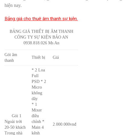
hiện nay.
Bảng giá cho thuê âm thanh sự kiện.
BẢNG GIÁ THIẾT BỊ ÂM THANH
CÔNG TY SỰ KIỆN BẢO AN
0938.818.026 Ms An
Gói âm
Thiết bị
Giá
thanh
* 2 Loa
Full
PSD * 2
Micro
không
dây
* 1
Mixer
Gói 1
điều
Ngoài trời
chỉnh *
2.000.000vnđ
20-50 khách
Main 4
Trong nhà
kênh