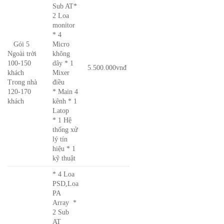
Sub AT*
2 Loa
monitor
* 4
Gói 5
Micro
Ngoài trời
không
100-150
dây * 1
5.500.000vnđ
khách
Mixer
Trong nhà
điều
120-170
* Main 4
khách
kênh * 1
Latop
* 1 Hệ
thống xử
lý tín
hiệu * 1
kỹ thuật
* 4 Loa
PSD,Loa
PA
Array *
2 Sub
AT