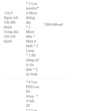
* 2 Loa
monitor*
Gói 6
4 Micro
Ngoài trời
không
150-200
dây
7.000.000vnđ
khách
* 1
Trong nhà
Mixer
150-250
điều *
khách
Main 4
kênh * 1
Latop
* 1 Hệ
thống xử
lý tín
hiệu * 2
kỹ thuật
* 6 Loa
PSD,Loa
PA
Array *
4 Sub
AT
* 2 Loa