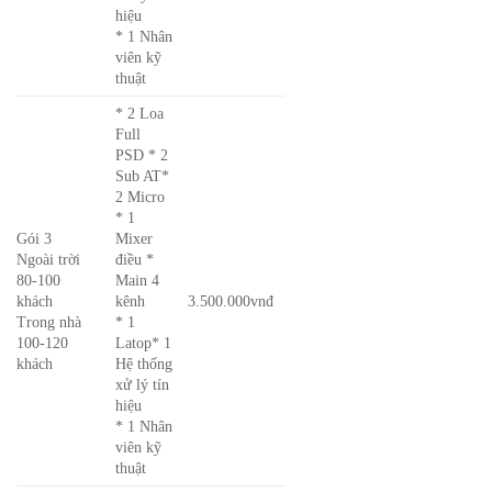
hiệu
* 1 Nhân
viên kỹ
thuật
* 2 Loa
Full
PSD * 2
Sub AT*
2 Micro
* 1
Gói 3
Mixer
Ngoài trời
điều *
80-100
Main 4
khách
kênh
3.500.000vnđ
Trong nhà
* 1
100-120
Latop* 1
khách
Hệ thống
xử lý tín
hiệu
* 1 Nhân
viên kỹ
thuật