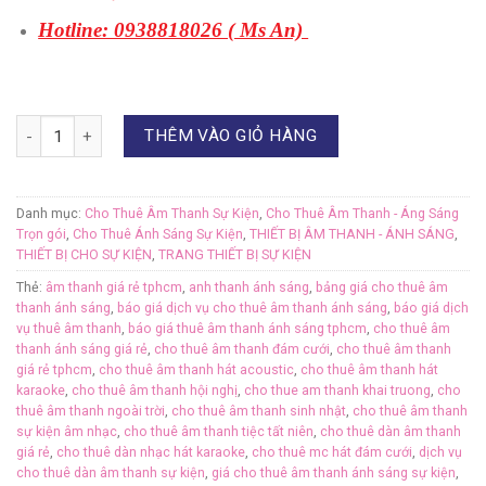
Hotline: 0938818026 ( Ms An)
Số lượng
THÊM VÀO GIỎ HÀNG
Danh mục:
Cho Thuê Âm Thanh Sự Kiện
,
Cho Thuê Âm Thanh - Áng Sáng
Trọn gói
,
Cho Thuê Ánh Sáng Sự Kiện
,
THIẾT BỊ ÂM THANH - ÁNH SÁNG
,
THIẾT BỊ CHO SỰ KIỆN
,
TRANG THIẾT BỊ SỰ KIỆN
Thẻ:
âm thanh giá rẻ tphcm
,
anh thanh ánh sáng
,
bảng giá cho thuê âm
thanh ánh sáng
,
báo giá dịch vụ cho thuê âm thanh ánh sáng
,
báo giá dịch
vụ thuê âm thanh
,
báo giá thuê âm thanh ánh sáng tphcm
,
cho thuê âm
thanh ánh sáng giá rẻ
,
cho thuê âm thanh đám cưới
,
cho thuê âm thanh
giá rẻ tphcm
,
cho thuê âm thanh hát acoustic
,
cho thuê âm thanh hát
karaoke
,
cho thuê âm thanh hội nghị
,
cho thue am thanh khai truong
,
cho
thuê âm thanh ngoài trời
,
cho thuê âm thanh sinh nhật
,
cho thuê âm thanh
sự kiện âm nhạc
,
cho thuê âm thanh tiệc tất niên
,
cho thuê dàn âm thanh
giá rẻ
,
cho thuê dàn nhạc hát karaoke
,
cho thuê mc hát đám cưới
,
dịch vụ
cho thuê dàn âm thanh sự kiện
,
giá cho thuê âm thanh ánh sáng sự kiện
,