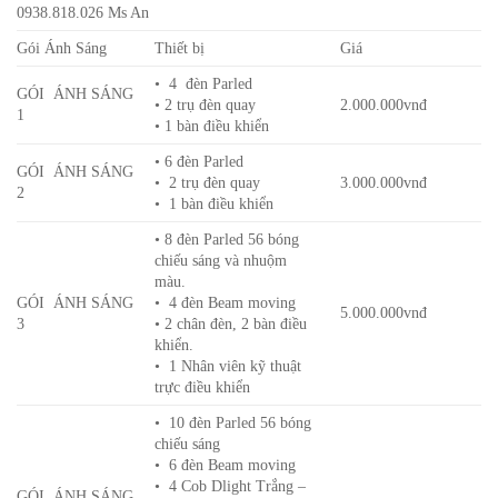
0938.818.026 Ms An
Gói Ánh Sáng
Thiết bị
Giá
• 4 đèn Parled
GÓI ÁNH SÁNG
• 2 trụ đèn quay
2.000.000vnđ
1
• 1 bàn điều khiển
• 6 đèn Parled
GÓI ÁNH SÁNG
• 2 trụ đèn quay
3.000.000vnđ
2
• 1 bàn điều khiển
• 8 đèn Parled 56 bóng
chiếu sáng và nhuộm
màu.
GÓI ÁNH SÁNG
• 4 đèn Beam moving
5.000.000vnđ
3
• 2 chân đèn, 2 bàn điều
khiển.
• 1 Nhân viên kỹ thuật
trực điều khiển
• 10 đèn Parled 56 bóng
chiếu sáng
• 6 đèn Beam moving
• 4 Cob Dlight Trắng –
GÓI ÁNH SÁNG