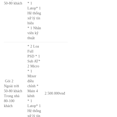
50-80 khách
* 1
Latop* 1
Hệ thống
xử lý tín
hiệu
* 1 Nhân
viên kỹ
thuật
* 2 Loa
Full
PSD * 1
Sub AT*
2 Micro
* 1
Mixer
Gói 2
điều
Ngoài trời
chỉnh *
50-80 khách
Main 4
2.500.000vnđ
Trong nhà
kênh
80-100
* 1
khách
Latop* 1
Hệ thống
xử lý tín