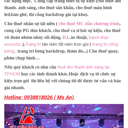
các hạng mục.
Cung cấp trang thiết bị sự kiện (cho thuê âm
thanh- ánh sáng, cho thuê sân khấu, cho thuê màn hình
led,bàn ghế, thi công backdrop giá tại kho).
Cho thuê nhân sự tất niên (
cho thuê MC dẫn chương trình
,
cung cấp PG đón khách, cho thuê ca sĩ hát sự kiện, cho thuê
vũ đoàn nhóm nhảy sôi động,
DJ
, ảo thuật,
band nhạc
acoustic
.
.).
Trang trí
tân niên tất niên trọn gói
(
trang trí cổng
bóng
,
trang trí bóng backdrop, thảm đỏ,..) Cho thuê quay,
phim chụp hình…
Nếu quý khách có nhu cầu
thuê âm thanh ánh sáng tại
TPHCM
hay các tỉnh thành khác.Hoặc dịch vụ tổ chức sự
kiện trọn gói thì liên hệ với chúng tôi để được tư vấn và báo
giá nhanh.
Hotline: 0938818026 ( Ms
An)