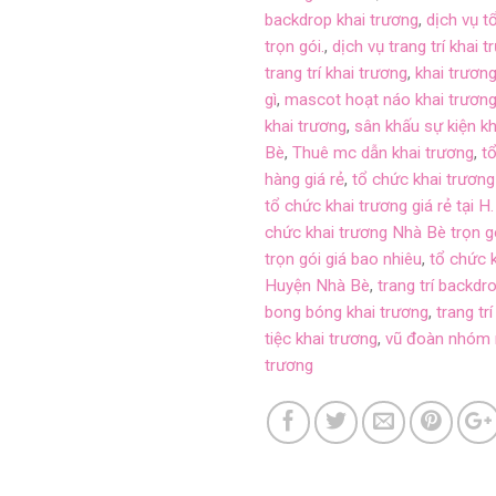
backdrop khai trương
,
dịch vụ t
trọn gói.
,
dịch vụ trang trí khai
trang trí khai trương
,
khai trươn
gì
,
mascot hoạt náo khai trươn
khai trương
,
sân khấu sự kiện k
Bè
,
Thuê mc dẫn khai trương
,
t
hàng giá rẻ
,
tổ chức khai trươn
tổ chức khai trương giá rẻ tại
chức khai trương Nhà Bè trọn g
trọn gói giá bao nhiêu
,
tổ chức k
Huyện Nhà Bè
,
trang trí backdr
bong bóng khai trương
,
trang trí
tiệc khai trương
,
vũ đoàn nhóm n
trương