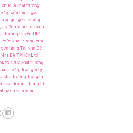
ổ chức lễ khai trương
 trương cửa hàng
,
giá
g trọn gói gồm những
g
,
pg đón khách sự kiện
hai trương Huyện Nhà
ổ chức khai trương cửa
g cửa hàng Tại Nhà Bè
,
 H. Nhà Bè TPHCM
,
tổ
ói
,
tổ chức khai trương
hai trương trọn gói tại
op khai trương
,
trang trí
 lễ khai trương
,
trang trí
hảy sự kiện khai