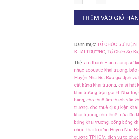
THÊM VÀO GIỎ HÀ
Danh mục:
TỔ CHỨC SỰ KIỆN
,
KHAI TRƯƠNG
,
Tổ Chức Sự Kiệ
Thẻ:
âm thanh – ánh sáng sự ki
nhạc acoustic khai trương
,
báo 
Huyện Nhà Bè
,
Báo giá dịch vụ 
cắt băng khai trương
,
ca sĩ hát 
khai trương trọn gói H. Nhà Bè
,
hàng
,
cho thuê âm thanh sân kh
trương
,
cho thuê dj sự kiện khai
khai trương
,
cho thuê múa lân k
bóng khai trương
,
cổng bóng kh
chức khai trương Huyện Nhà B
trương TPHCM
,
dich vu to chuc 