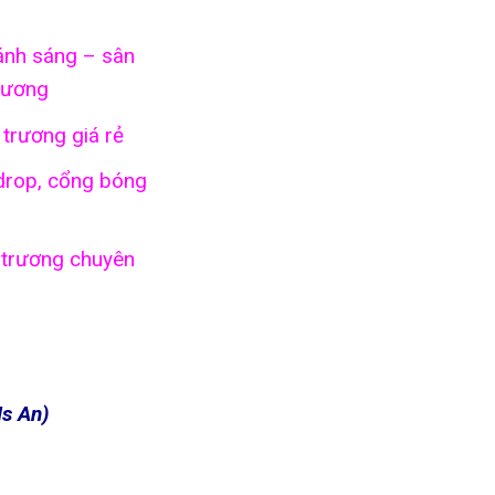
ánh sáng – sân
rương
 trương giá rẻ
kdrop, cổng bóng
 trương chuyên
s An)