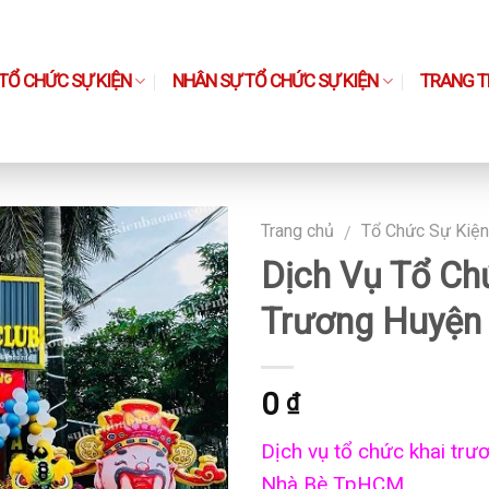
TỔ CHỨC SỰ KIỆN
NHÂN SỰ TỔ CHỨC SỰ KIỆN
TRANG TH
Trang chủ
Tổ Chức Sự Kiện
/
Dịch Vụ Tổ Ch
Trương Huyện
0
₫
Dịch vụ tổ chức khai trư
Nhà Bè TpHCM