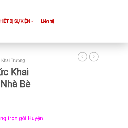
IẾT BỊ SỰ KIỆN
Liên hệ
 Khai Trương
ức Khai
 Nhà Bè
ơng trọn gói Huyện