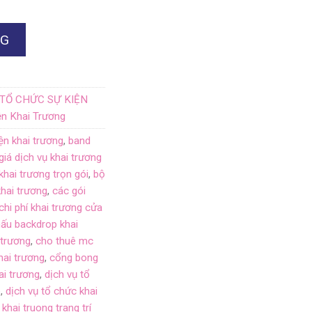
NG
TỔ CHỨC SỰ KIỆN
n Khai Trương
ện khai trương
,
band
giá dịch vụ khai trương
khai trương trọn gói
,
bộ
khai trương
,
các gói
chi phí khai trương cửa
ấu backdrop khai
 trương
,
cho thuê mc
hai trương
,
cổng bong
ai trương
,
dịch vụ tổ
è
,
dịch vụ tổ chức khai
khai truong trang trí