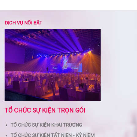
DỊCH VỤ NỔI BẬT
TỔ CHỨC SỰ KIỆN TRỌN GÓI
TỔ CHỨC SỰ KIỆN KHAI TRƯƠNG
TỔ CHỨC SỰ KIỆN TẤT NIÊN - KỶ NIỆM