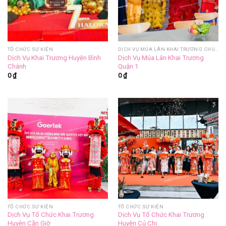
TỔ CHỨC SỰ KIỆN
DỊCH VỤ MÚA LÂN KHAI TRƯƠNG CHUYÊN NGHIỆP
Dịch Vụ Khai Trương Huyện Bình
Dịch Vụ Múa Lân Khai Trương
Chánh
Quận 1
0
₫
0
₫
TỔ CHỨC SỰ KIỆN
TỔ CHỨC SỰ KIỆN
Dịch Vụ Tổ Chức Khai Trương
Dịch Vụ Tổ Chức Khai Trương
Huyện Cần Giờ
Huyện Củ Chi