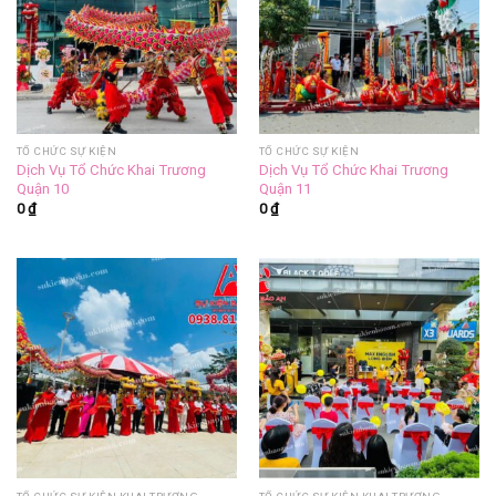
TỔ CHỨC SỰ KIỆN
TỔ CHỨC SỰ KIỆN
Dịch Vụ Tổ Chức Khai Trương
Dịch Vụ Tổ Chức Khai Trương
Quận 10
Quận 11
0
₫
0
₫