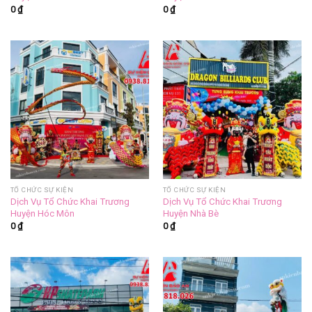
0
₫
0
₫
TỔ CHỨC SỰ KIỆN
TỔ CHỨC SỰ KIỆN
Dịch Vụ Tổ Chức Khai Trương
Dịch Vụ Tổ Chức Khai Trương
Huyện Hóc Môn
Huyện Nhà Bè
0
₫
0
₫