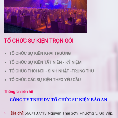
TỔ CHỨC SỰ KIỆN TRỌN GÓI
TỔ CHỨC SỰ KIỆN KHAI TRƯƠNG
TỔ CHỨC SỰ KIỆN TẤT NIÊN - KỶ NIỆM
TỔ CHỨC THÔI NÔI - SINH NHẬT -TRUNG THU
TỔ CHỨC CÁC SỰ KIỆN THEO YÊU CẦU
Thông tin liên hệ
CÔNG TY TNHH DV TỔ CHỨC SỰ KIỆN BẢO AN
Địa chỉ:
566/137/13 Nguyên Thái Sơn, Phường 5, Gò Vấp,