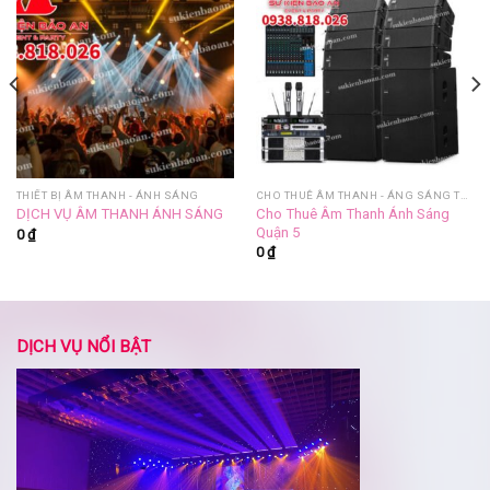
THIẾT BỊ ÂM THANH - ÁNH SÁNG
CHO THUÊ ÂM THANH - ÁNG SÁNG TRỌN GÓI
Cho Thuê Âm Thanh Ánh Sáng
DỊCH VỤ ÂM THANH ÁNH SÁNG
Quận 5
0
₫
0
₫
DỊCH VỤ NỔI BẬT