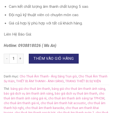
Cam kết chất lượng âm thanh chất lượng 5 sao.
Đội ngủ kỹ thuật viên có chuyên môn cao.
Giá cả hợp lý phù hợp với tất cả khách hàng.
Liên Hệ Báo Giá:
Hotline: 0938818026 ( Ms An)
Số lượng
THÊM VÀO GIỎ HÀNG
Danh mục:
Cho Thuê Âm Thanh - Áng Sáng Trọn gói
,
Cho Thuê Âm Thanh
Sự Kiện
,
THIẾT BỊ ÂM THANH - ÁNH SÁNG
,
TRANG THIẾT BỊ SỰ KIỆN
Thẻ:
bảng giá cho thuê âm thanh
,
bảng giá cho thuê âm thanh ánh sáng
,
báo giá dịch vụ âm thanh ánh sáng
,
báo giá dịch vụ thuê âm thanh
,
cho
thuê âm thanh ánh sáng giá rẻ
,
cho thuê âm thanh ánh sáng tại TPHCM
,
cho thuê âm thanh giá rẻ
,
cho thuê âm thanh hát acoustic
,
cho thuê âm
thanh hội nghị
,
cho thuê âm thanh karaoke
,
cho thue am thanh khai
truong
,
cho thuê âm thanh ngoài trời
,
cho thuê âm thanh quận 2
,
cho thuê