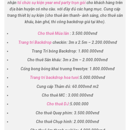
nhận
tổ chức sự kiện year end party trọn gói
cho khách hàng trên
địa bàn huyện có nhu cầu.
với đầy đủ các hạng mục. Cung cấp
trang thiết bị sự kiện (cho thuê âm thanh- ánh sáng, cho thuê sân
khấu, bàn ghế, thi công backdrop giá tại kho).
Cho thuê Múa lân
: 3.500.000vnđ
Trang trí Backdrop
checkin: 3m x 2.5m – 2.200.000vnđ
Trang Trí bóng Backdrop: 1.800.000vnđ
Cho thuê Sân khấu: 3m x 2m – 2.000.000vnđ
Cổng bong bóng khai trương freestye: 1.800.000vnđ
Trang trí backdrop hoa tươ
i
:5.000.000vnđ
Cung cấp Thảm đỏ: 60.000vnđ m2
Cho thuê MC : 3.000.000vnđ
Cho thuê DJ
:5.000.000
Cho thuê Quay phim: 3.500.000vnđ
Cho thuê Chụp hình: 2.000.000vnđ