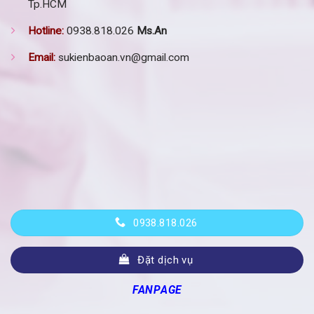
Tp.HCM
Hotline:
0938.818.026
Ms.An
Email:
sukienbaoan.vn@gmail.com
0938.818.026
Đặt dịch vụ
FANPAGE