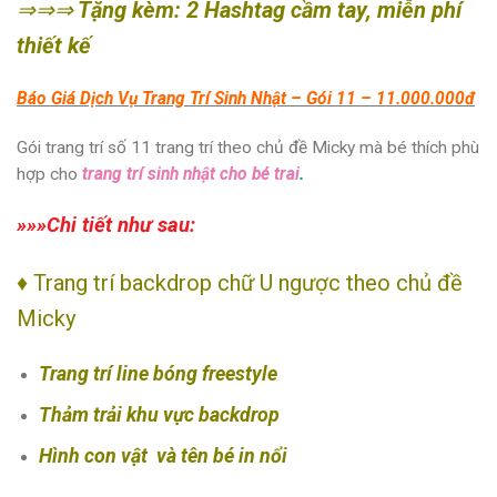
⇒⇒⇒ Tặng kèm: 2 Hashtag cầm tay, miễn phí
thiết kế
Báo Giá Dịch Vụ Trang Trí Sinh Nhật – Gói 11 – 11.000.000đ
Gói trang trí số 11 trang trí theo chủ đề Micky mà bé thích phù
hợp cho
trang trí sinh nhật cho bé trai
.
»»»Chi tiết như sau:
♦ Trang trí backdrop chữ U ngược theo chủ đề
Micky
Trang trí line bóng freestyle
Thảm trải khu vực backdrop
Hình con vật và tên bé in nổi