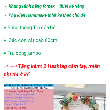
Khung Hình bằng fomex – thiết kế riêng
Phụ kiện Handmake thiết kế theo chủ đề
♦ Bảng thông Tin của bé
♦ Các con vật cao 60cm
♦ Trụ bóng jumbo
⇒⇒⇒ Tặng kèm: 2 Hashtag cầm tay, miễn
phí thiết kế