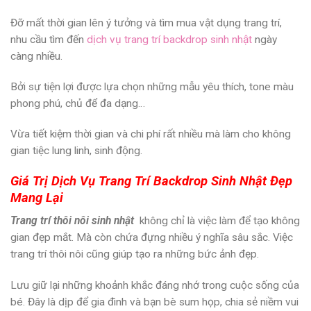
Đỡ mất thời gian lên ý tưởng và tìm mua vật dụng trang trí,
nhu cầu tìm đến
dịch vụ trang trí backdrop sinh nhật
ngày
càng nhiều.
Bởi sự tiện lợi được lựa chọn những mẫu yêu thích, tone màu
phong phú, chủ để đa dạng…
Vừa tiết kiệm thời gian và chi phí rất nhiều mà làm cho không
gian tiệc lung linh, sinh động.
Giá Trị Dịch Vụ Trang Trí Backdrop Sinh Nhật Đẹp
Mang Lại
Trang trí thôi nôi sinh nhật
không chỉ là việc làm để tạo không
gian đẹp mắt. Mà còn chứa đựng nhiều ý nghĩa sâu sắc. Việc
trang trí thôi nôi cũng giúp tạo ra những bức ảnh đẹp.
Lưu giữ lại những khoảnh khắc đáng nhớ trong cuộc sống của
bé. Đây là dịp để gia đình và bạn bè sum họp, chia sẻ niềm vui