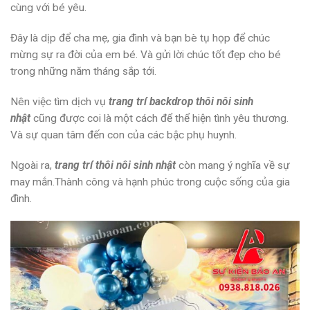
cùng với bé yêu.
Đây là dịp để cha mẹ, gia đình và bạn bè tụ họp để chúc
mừng sự ra đời của em bé. Và gửi lời chúc tốt đẹp cho bé
trong những năm tháng sắp tới.
Nên việc tìm dịch vụ
trang trí backdrop thôi nôi sinh
nhật
cũng được coi là một cách để thể hiện tình yêu thương.
Và sự quan tâm đến con của các bậc phụ huynh.
Ngoài ra,
trang trí thôi nôi sinh nhật
còn mang ý nghĩa về sự
may mắn.Thành công và hạnh phúc trong cuộc sống của gia
đình.