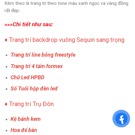
Kèm theo là trang trí theo tone màu xanh ngọc và vàng đồng
rất đẹp.
»»»Chi tiết như sau:
♦ Trang trí backdrop vuông Sequin sang trọng
Trang trí line bóng freestyle
Trang trí 4 tấm formex
Chữ Led HPBD
Số Tuổi hộp đèn led
♦ Trang trí Trụ Đôn
Kệ bánh kem
Hoa để bàn