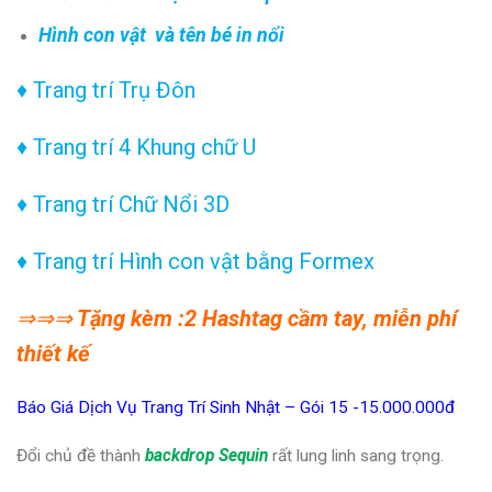
Hình con vật và tên bé in nổi
♦ Trang trí Trụ Đôn
♦ Trang trí 4 Khung chữ U
♦ Trang trí Chữ Nổi 3D
♦ Trang trí Hình con vật bằng Formex
⇒⇒⇒ Tặng kèm :2 Hashtag cầm tay, miễn phí
thiết kế
Báo Giá Dịch Vụ Trang Trí Sinh Nhật – Gói 15 -15.000.000đ
Đổi chủ đề thành
backdrop Sequin
rất lung linh sang trọng.