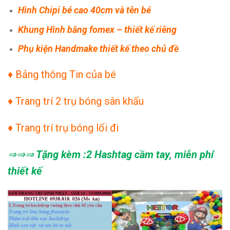
Hình Chipi bé cao 40cm và tên bé
Khung Hình bằng fomex – thiết kế riêng
Phụ kiện Handmake thiết kế theo chủ đề
♦ Bảng thông Tin của bé
♦ Trang trí 2 trụ bóng sân khấu
♦ Trang trí trụ bóng lối đi
⇒⇒⇒ Tặng kèm :2 Hashtag cầm tay, miễn phí
thiết kế