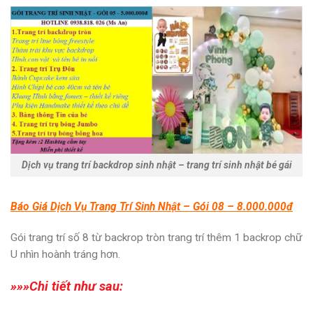
Dịch vụ trang trí backdrop sinh nhật – trang trí sinh nhật bé gái
Báo Giá Dịch Vụ Trang Trí Sinh Nhật – Gói 08 – 8.000.000đ
Gói trang trí số 8 từ backrop tròn trang trí thêm 1 backrop chữ
U nhìn hoành tráng hơn.
»»»Chi tiết như sau: