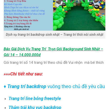
Dịch vụ trang trí backdrop sinh nhật – Trang trí thôi nôi sinh nhật
Báo Giá Dịch Vụ Trang Trí Trọn Gói Background Sinh Nhật –
Gói 14 – 14.000.000đ
Gói trang trí số 14 trang trí theo chủ đề Vui nhộn mà bé thích
»»»Chi tiết như sau:
♦
Trang trí backdrop
vuông theo chủ đề yêu cầu
T
rang trí line bóng freestyle
Thảm trải khu vực backdrop