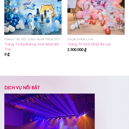
TRANG TRÍ TIỆC SINH NHẬT TRỌN GÓI
CHƯA PHÂN LOẠI
Trang Trí Backdrop Sinh Nhật Bé
Trang Trí Sinh Nhật Bé Gái
Trai
2.500.000
₫
0
₫
DỊCH VỤ NỔI BẬT