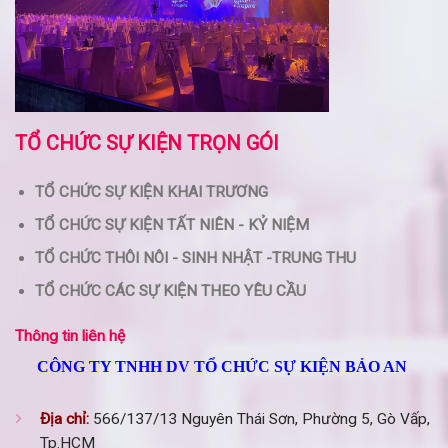
TỔ CHỨC SỰ KIỆN TRỌN GÓI
TỔ CHỨC SỰ KIỆN KHAI TRƯƠNG
TỔ CHỨC SỰ KIỆN TẤT NIÊN - KỶ NIỆM
TỔ CHỨC THÔI NÔI - SINH NHẬT -TRUNG THU
TỔ CHỨC CÁC SỰ KIỆN THEO YÊU CẦU
Thông tin liên hệ
CÔNG TY TNHH DV TỔ CHỨC SỰ KIỆN BẢO AN
Địa chỉ:
566/137/13 Nguyên Thái Sơn, Phường 5, Gò Vấp,
Tp.HCM