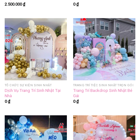
2.500.000
₫
0
₫
TỔ CHỨC SỰ KIỆN SINH NHẬT
TRANG TRÍ TIỆC SINH NHẬT TRỌN GÓI
Dịch Vụ Trang Trí Sinh Nhật Tại
Trang Trí Backdrop Sinh Nhật Bé
Nhà
Gái
0
₫
0
₫