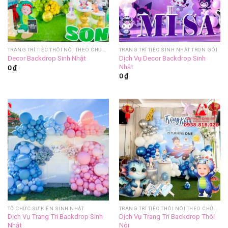
TRANG TRÍ TIỆC THÔI NÔI THEO CHỦ ĐỀ
TRANG TRÍ TIỆC SINH NHẬT TRỌN GÓI
Dịch Vụ Decor Backdrop Sinh
Decor Backdrop Sinh Nhật
Nhật
0
₫
0
₫
TỔ CHỨC SỰ KIỆN SINH NHẬT
TRANG TRÍ TIỆC THÔI NÔI THEO CHỦ ĐỀ
Dịch Vụ Trang Trí Backdrop Sinh
Dịch Vụ Trang Trí Backdrop Thôi
Nhật
Nôi