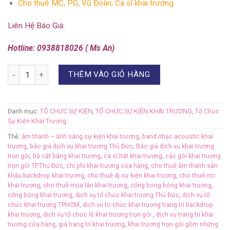
Cho thuê MC, PG, Vũ Đoàn, Ca sĩ khai trương
Liên Hệ Báo Giá:
Hotline: 0938818026 ( Ms An)
Số lượng
THÊM VÀO GIỎ HÀNG
Danh mục:
TỔ CHỨC SỰ KIỆN
,
TỔ CHỨC SỰ KIỆN KHAI TRƯƠNG
,
Tổ Chức
Sự Kiện Khai Trương
Thẻ:
âm thanh – ánh sáng sự kiện khai trương
,
band nhạc acoustic khai
trương
,
báo giá dịch vụ khai trương Thủ Đức
,
Báo giá dịch vụ khai trương
trọn gói
,
bộ cắt băng khai trương
,
ca sĩ hát khai trương
,
các gói khai trương
trọn gói TP.Thủ Đức
,
chi phí khai trương cửa hàng
,
cho thuê âm thanh sân
khấu backdrop khai trương
,
cho thuê dj sự kiện khai trương
,
cho thuê mc
khai trương
,
cho thuê múa lân khai trương
,
cổng bong bóng khai trương
,
cổng bóng khai trương
,
dịch vụ tổ chức khai trương Thủ Đức
,
dịch vụ tổ
chức khai trương TPHCM
,
dich vu to chuc khai truong trang trí backdrop
khai trương
,
dịch vụ tổ chức lễ khai trương trọn gói.
,
dịch vụ trang trí khai
trương cửa hàng
,
giá trang trí khai trương
,
khai trương trọn gói gồm những