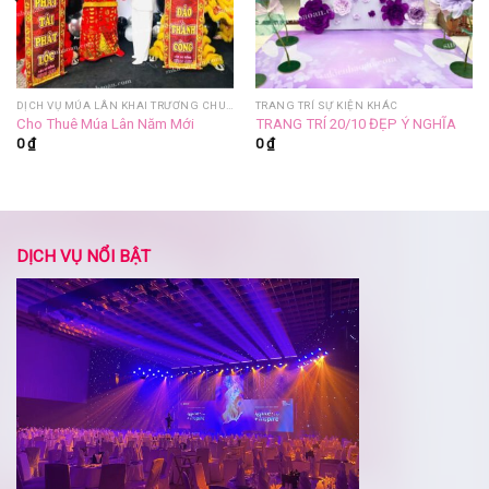
DỊCH VỤ MÚA LÂN KHAI TRƯƠNG CHUYÊN NGHIỆP
TRANG TRÍ SỰ KIỆN KHÁC
Cho Thuê Múa Lân Năm Mới
TRANG TRÍ 20/10 ĐẸP Ý NGHĨA
0
₫
0
₫
DỊCH VỤ NỔI BẬT