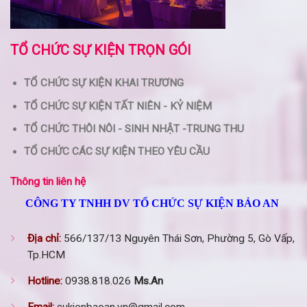
TỔ CHỨC SỰ KIỆN TRỌN GÓI
TỔ CHỨC SỰ KIỆN KHAI TRƯƠNG
TỔ CHỨC SỰ KIỆN TẤT NIÊN - KỶ NIỆM
TỔ CHỨC THÔI NÔI - SINH NHẬT -TRUNG THU
TỔ CHỨC CÁC SỰ KIỆN THEO YÊU CẦU
Thông tin liên hệ
CÔNG TY TNHH DV TỔ CHỨC SỰ KIỆN BẢO AN
Địa chỉ:
566/137/13 Nguyên Thái Sơn, Phường 5, Gò Vấp,
Tp.HCM
Hotline:
0938.818.026
Ms.An