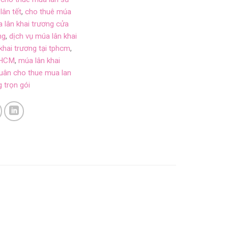
lân tết
,
cho thuê múa
 lân khai trương cửa
ng
,
dịch vụ múa lân khai
khai trương tại tphcm
,
TPHCM
,
múa lân khai
xuân cho thue mua lan
 trọn gói