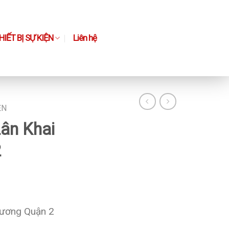
IẾT BỊ SỰ KIỆN
Liên hệ
ỆN
ân Khai
2
rương Quận 2