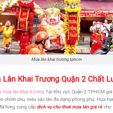
Múa lân khai trương tphcm
a Lân Khai Trương Quận 2 Chất 
ụ múa lân khai trương
Tại Khu vực Quận 2 TPHCM giá rẻ
 diễn chỉnh chu, màu sắc lân đa dạng phong phú. Hứa h
 đã từng cung cấp
dịch vụ cho thuê múa lân giá rẻ
cho 