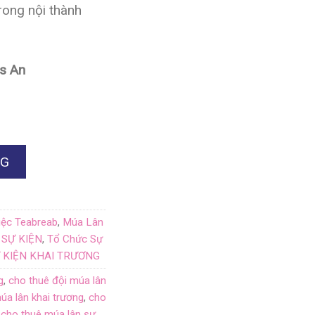
rong nội thành
s An
NG
iệc Teabreab
,
Múa Lân
 SỰ KIỆN
,
Tổ Chức Sự
 KIỆN KHAI TRƯƠNG
g
,
cho thuê đội múa lân
úa lân khai trương
,
cho
,
cho thuê múa lân sư