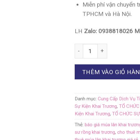
Miễn phí vận chuyển t
TPHCM và Hà Nội.
LH
Zalo: 0938818026 M
Số lượng
THÊM VÀO GIỎ HÀ
Danh mục:
Cung Cấp Dịch Vụ T
Sự Kiện Khai Trương
,
TỔ CHỨC
Kiện Khai Trương
,
TỔ CHỨC SỰ
Thẻ:
báo giá múa lân khai trươn
sư rồng khai trương
,
cho thuê m
thuê múa lân khai trương giá rẻ