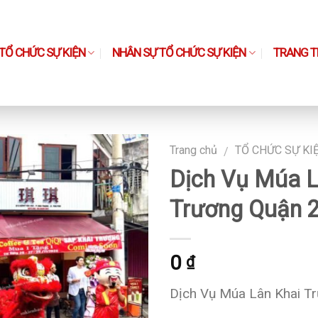
TỔ CHỨC SỰ KIỆN
NHÂN SỰ TỔ CHỨC SỰ KIỆN
TRANG TH
Trang chủ
TỔ CHỨC SỰ KI
/
Dịch Vụ Múa L
Trương Quận 
0
₫
Dịch Vụ Múa Lân Khai T