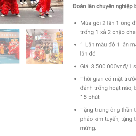
Đoàn lân chuyên nghiệp
Múa gói 2 lân 1 ông đị
trống 1 xả 2 chập ch
1 Lân màu đỏ 1 lân m
lân đỏ
Giá: 3.500.000vnđ/1 
Thời gian có mặt trước
đánh trống hoạt náo, b
15 phút
Tặng trưng ông thần tà
pháo kim tuyến, tặng t
mừng.