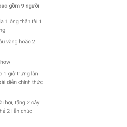
 bao gồm 9 người
a 1 ông thần tài 1
eng
àu vàng hoặc 2
show
 1 giờ trưng lân
ài diễn chính thức
i hơi, tặng 2 cây
hả 2 liễn chúc