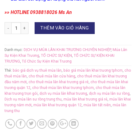
»» HOTLINE 0938818026 Ms An
Số lượng
THÊM VÀO GIỎ HÀNG
Danh mục:
DỊCH VỤ MÚA LÂN KHAI TRƯƠNG CHUYÊN NGHIỆP
,
Múa Lân
Sự Kiện Khai Trương
,
TỔ CHỨC SỰ KIỆN
,
TỔ CHỨC SỰ KIỆN KHAI
TRƯƠNG
,
Tổ Chức Sự Kiện Khai Trương
Thẻ:
báo giá dịch vụ thuê múa lân
,
báo giá múa lân khai trương tphcm
,
cho
thuê múa lân
,
cho thuê múa lân cửa hàng
,
cho thuê múa lân khai trương
đầu năm mới
,
cho thuê múa lân khai trương giá rẻ
,
cho thuê múa lân khai
trương quận 12
,
cho thuê múa lân khai trương tphcm
,
cho thuê múa lân
khai trương trọn gói
,
dịch vụ múa lân klhai trương
,
dịch vụ múa lân sư rồng
,
Dịch vụ múa lân sư rồng trung thu
,
múa lân khai trương giá rẻ
,
múa lân khai
trương năm mới
,
múa lân khai trương quận 12
,
múa lân tất niên
,
múa lân
trung thu