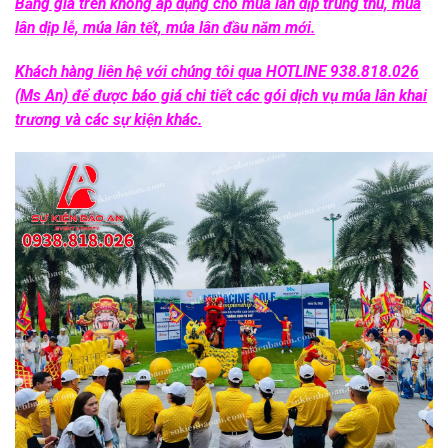
Bảng giá trên không áp dụng cho múa lân dịp trung thu, múa
lân dịp lễ, múa lân tết, múa lân đầu năm mới.
Khách hàng liên hệ với chúng tôi qua
HOTLINE 938.818.026
(Ms An)
để được báo giá chi tiết các gói
dịch vụ múa lân khai
trương
và các sự kiện khác.