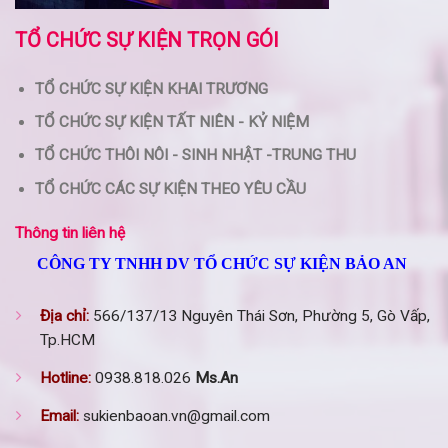
TỔ CHỨC SỰ KIỆN TRỌN GÓI
TỔ CHỨC SỰ KIỆN KHAI TRƯƠNG
TỔ CHỨC SỰ KIỆN TẤT NIÊN - KỶ NIỆM
TỔ CHỨC THÔI NÔI - SINH NHẬT -TRUNG THU
TỔ CHỨC CÁC SỰ KIỆN THEO YÊU CẦU
Thông tin liên hệ
CÔNG TY TNHH DV TỔ CHỨC SỰ KIỆN BẢO AN
Địa chỉ:
566/137/13 Nguyên Thái Sơn, Phường 5, Gò Vấp,
Tp.HCM
Hotline:
0938.818.026
Ms.An
Email:
sukienbaoan.vn@gmail.com