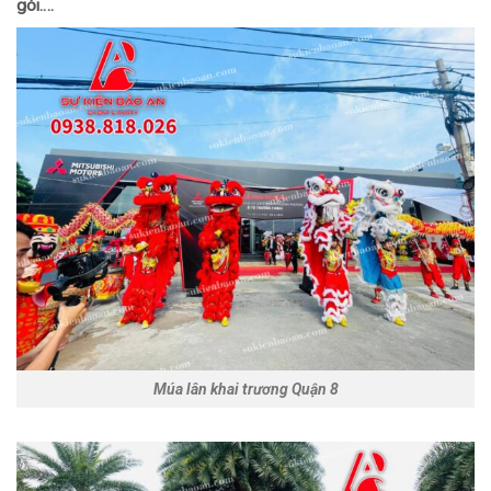
gói….
Múa lân khai trương Quận 8