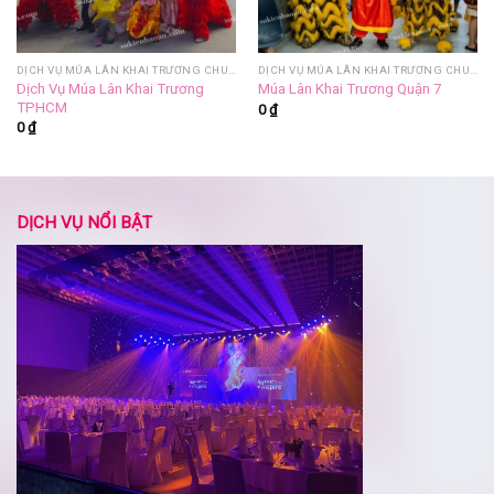
DỊCH VỤ MÚA LÂN KHAI TRƯƠNG CHUYÊN NGHIỆP
DỊCH VỤ MÚA LÂN KHAI TRƯƠNG CHUYÊN NGHIỆP
Dịch Vụ Múa Lân Khai Trương
Múa Lân Khai Trương Quận 7
TPHCM
0
₫
0
₫
DỊCH VỤ NỔI BẬT