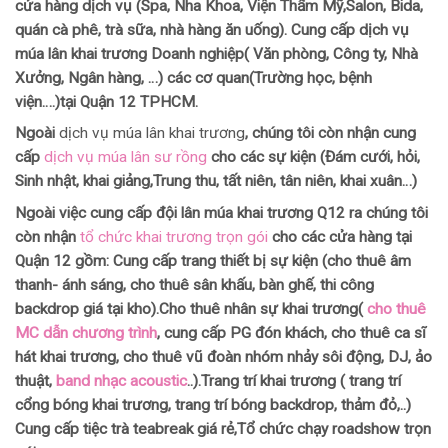
cửa hàng dịch vụ (Spa, Nha Khoa, Viện Thẩm Mỹ,Salon, Bida,
quán cà phê, trà sữa, nhà hàng ăn uống). Cung cấp dịch vụ
múa lân khai trương Doanh nghiệp( Văn phòng, Công ty, Nhà
Xưởng, Ngân hàng, …) các cơ quan(Trường học, bệnh
viện….)tại Quận 12 TPHCM.
Ngoài
dịch vụ múa lân khai trương
, chúng tôi còn nhận cung
cấp
dịch vụ múa lân sư rồng
cho các sự kiện (Đám cưới, hỏi,
Sinh nhật, khai giảng,Trung thu, tất niên, tân niên, khai xuân…)
Ngoài việc cung cấp đội lân múa khai trương Q12 ra chúng tôi
còn nhận
tổ chức khai trương trọn gói
cho các cửa hàng tại
Quận 12 gồm:
Cung cấp trang thiết bị sự kiện (cho thuê âm
thanh- ánh sáng, cho thuê sân khấu, bàn ghế, thi công
backdrop giá tại kho).Cho thuê nhân sự khai trương(
cho thuê
MC dẫn chương trình
, cung cấp PG đón khách, cho thuê ca sĩ
hát khai trương, cho thuê vũ đoàn nhóm nhảy sôi động, DJ, ảo
thuật,
band nhạc acoustic
..).Trang trí khai trương ( trang trí
cổng bóng khai trương, trang trí bóng backdrop, thảm đỏ,..)
Cung cấp tiệc trà teabreak giá rẻ,Tổ chức chạy roadshow trọn