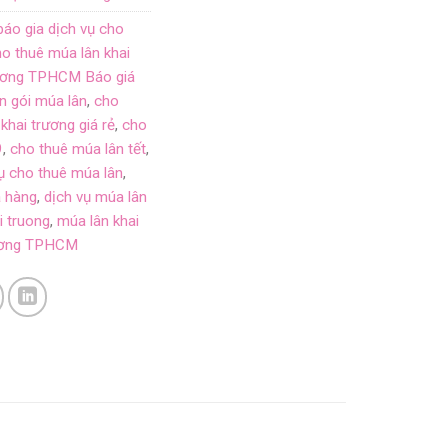
báo gia dịch vụ cho
ho thuê múa lân khai
rương TPHCM Báo giá
ọn gói múa lân
,
cho
khai trương giá rẻ
,
cho
9
,
cho thuê múa lân tết
,
ụ cho thuê múa lân
,
a hàng
,
dịch vụ múa lân
i truong
,
múa lân khai
rương TPHCM