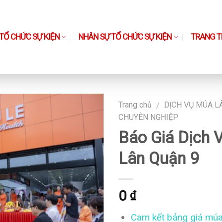
TỔ CHỨC SỰ KIỆN
NHÂN SỰ TỔ CHỨC SỰ KIỆN
TRANG TH
Trang chủ
DỊCH VỤ MÚA L
/
CHUYÊN NGHIỆP
Báo Giá Dịch 
Lân Quận 9
0
₫
Cam kết bảng giá múa