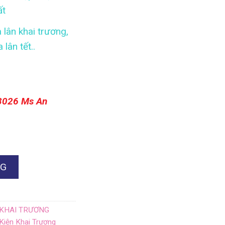
ất
lân khai trương,
lân tết..
8026 Ms An
NG
 KHAI TRƯƠNG
Kiện Khai Trương