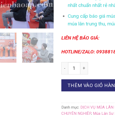
nhất chuẩn nhất rẻ nh
Cung cấp báo giá múa 
múa lân trung thu, múa 
LIÊN HỆ BÁO GIÁ:
HOTLINE/ZALO: 093881
Số lượng
THÊM VÀO GIỎ HÀ
Danh mục:
DỊCH VỤ MÚA LÂN
CHUYÊN NGHIỆP
,
Múa Lân Sự 