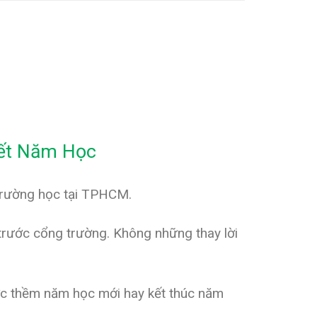
Kết Năm Học
 trường học tại TPHCM.
g trước cổng trường. Không những thay lời
ớc thềm năm học mới hay kết thúc năm