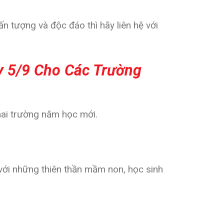
 tượng và độc đáo thì hãy liên hệ với
y 5/9 Cho Các Trường
khai trường năm học mới.
với những thiên thần mầm non, học sinh