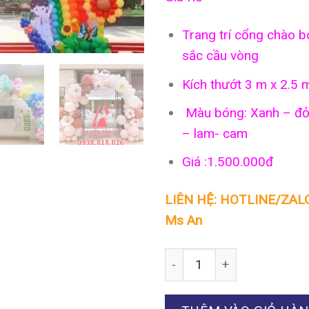
Trang trí cổng chào b
sắc cầu vòng
Kích thướt 3 m x 2.5 
Màu bóng: Xanh – đỏ 
– lam- cam
Giá :1.500.000đ
LIÊN HỆ: HOTLINE/ZAL
Ms An
Số lượng