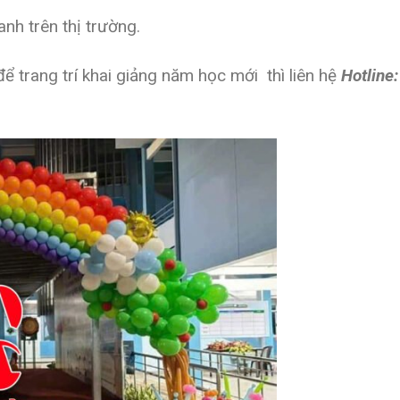
anh trên thị trường.
để trang trí khai giảng năm học mới thì liên hệ
Hotline