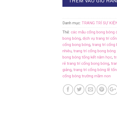
THÊM VÀO GIỎ HÀ
Danh mục:
TRANG TRÍ SỰ KIỆ
Thẻ:
các mẫu cổng bong bóng 
bong bóng
,
dịch vụ trang trí c
cổng bong bóng
,
trang trí cổng
nhiêu
,
trang trí cổng bong bóng 
bong bóng tổng kết năm học
,
t
rẻ trang trí cổng bong bóng
,
tra
giảng
,
trang trí cổng bóng lễ tổn
cổng bóng trường mầm non