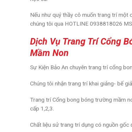
Nếu như quý thầy cô muốn trang trí một c
chúng tôi qua HOTLINE 0938818026 M
Dịch Vụ Trang Trí Cổng B
Mầm Non
Sự Kiện Bảo An chuyên
trang trí cổng b
Chúng tôi nhận
trang trí khai giảng- bế gi
Trang trí Cổng bong bóng trường mầm 
cấp 1,2,3.
Chất liệu sử trang trí dụng có nguồn gốc 