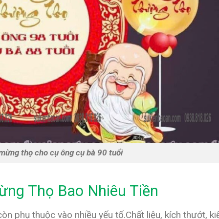
 mừng thọ cho cụ ông cụ bà 90 tuổi
Mừng Thọ Bao Nhiêu Tiền
òn phụ thuộc vào nhiều yếu tố.Chất liệu, kích thướt, ki