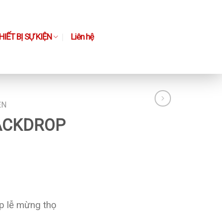
IẾT BỊ SỰ KIỆN
Liên hệ
ỆN
ACKDROP
op lễ mừng thọ