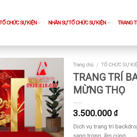
TỔ CHỨC SỰ KIỆN
NHÂN SỰ TỔ CHỨC SỰ KIỆN
TRANG TH
Trang chủ
TỔ CHỨC SỰ KI
/
TRANG TRÍ B
MỪNG THỌ
3.500.000
₫
Dịch vụ trang trí backdr
sang trọng, ấm cúng