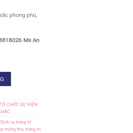
sắc phong phú,
0938818026 Ms An
NG
TỔ CHỨC SỰ KIỆN
 KHÁC
,
Dịch vụ trang trí
op mừng thọ
,
trang trí