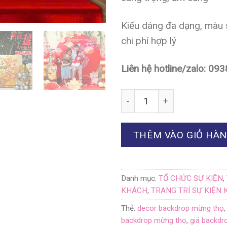
Kiểu dáng đa dạng, màu 
chi phí hợp lý
Liên hệ hotline/zalo: 
Số lượng
THÊM VÀO GIỎ HÀ
Danh mục:
TỔ CHỨC SỰ KIỆN
,
KHÁCH
,
TRANG TRÍ SỰ KIỆN
Thẻ:
decor backdrop mừng thọ
backdrop mừng thọ
,
giá backdr