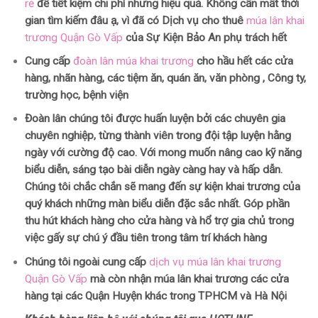
rẻ
để tiết kiệm chi phí nhưng hiệu quả. Không cần mất thời
gian tìm kiếm đâu ạ, vì đã có Dịch vụ cho thuê
múa lân khai
trương Quận Gò Vấp
của Sự Kiện Bảo An phụ trách hết
Cung cấp
đoàn lân múa khai trương
cho hầu hết các cửa
hàng, nhãn hàng, các tiệm ăn, quán ăn, văn phòng , Công ty,
trường học, bệnh viện
Đoàn lân chúng tôi được huấn luyện bởi các chuyên gia
chuyên nghiệp, từng thành viên trong đội tập luyện hằng
ngày với cường độ cao. Với mong muốn nâng cao kỹ năng
biểu diễn, sáng tạo bài diễn ngày càng hay và hấp dẫn.
Chúng tôi chắc chắn sẽ mang đến sự kiện khai trương của
quý khách những màn biểu diễn đặc sắc nhất. Góp phần
thu hút khách hàng cho cửa hàng và hổ trợ gia chủ trong
việc gấy sự chú ý đầu tiên trong tâm trí khách hàng
Chúng tôi ngoài cung cấp
dịch vụ múa lân khai trương
Quận Gò Vấp
mà còn nhận múa lân khai trương các cửa
hàng tại các Quận Huyện khác trong TPHCM và Hà Nội