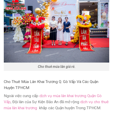
Cho thuê múa lân giá rẻ.
Cho Thuê Múa Lân Khai Trương Q. Gò Vấp Và Các Quận
Huyện TPHCM
Ngoài việc cung cấp
dịch vụ múa lân khai trương Quận Gò
Vấp
,
Đội lân của Sự Kiện Bảo An đã mở rộng
dịch vụ cho thuê
múa lân khai trương
khắp các Quận huyện Trong TPHCM.