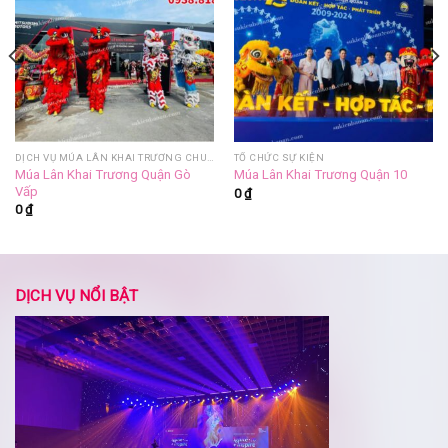
DỊCH VỤ MÚA LÂN KHAI TRƯƠNG CHUYÊN NGHIỆP
TỔ CHỨC SỰ KIỆN
Múa Lân Khai Trương Quận Gò
Múa Lân Khai Trương Quận 10
Vấp
0
₫
0
₫
DỊCH VỤ NỔI BẬT