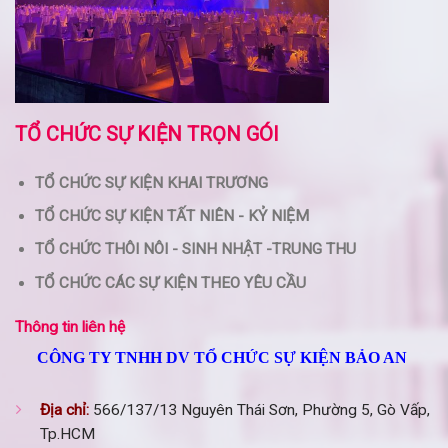
TỔ CHỨC SỰ KIỆN TRỌN GÓI
TỔ CHỨC SỰ KIỆN KHAI TRƯƠNG
TỔ CHỨC SỰ KIỆN TẤT NIÊN - KỶ NIỆM
TỔ CHỨC THÔI NÔI - SINH NHẬT -TRUNG THU
TỔ CHỨC CÁC SỰ KIỆN THEO YÊU CẦU
Thông tin liên hệ
CÔNG TY TNHH DV TỔ CHỨC SỰ KIỆN BẢO AN
Địa chỉ:
566/137/13 Nguyên Thái Sơn, Phường 5, Gò Vấp,
Tp.HCM