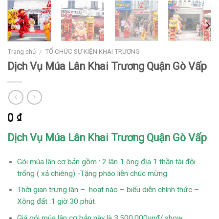
Trang chủ
TỔ CHỨC SỰ KIỆN KHAI TRƯƠNG
/
Dịch Vụ Múa Lân Khai Trương Quận Gò Vấp
0
₫
Dịch Vụ Múa Lân Khai Trương Quận Gò Vấp
Gói múa lân cơ bản gồm : 2 lân 1 ông địa 1 thần tài đội
trống ( xả chiêng) -Tặng pháo liễn chúc mừng.
Thời gian trưng lân – hoạt náo – biểu diễn chính thức –
Xông đất :1 giờ 30 phút
Giá gói múa lân cơ bản này là 3.500.000vnđ/ show.