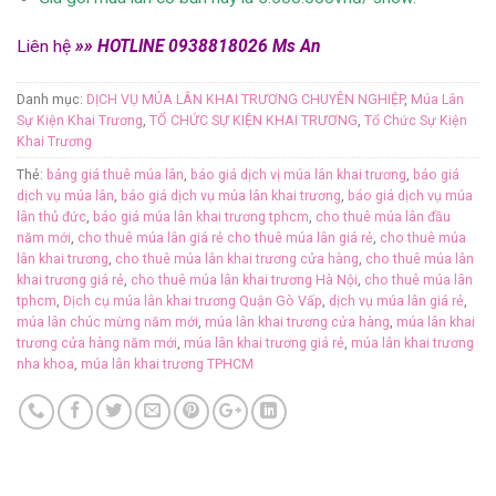
Liên hệ
»» HOTLINE 0938818026 Ms An
Danh mục:
DỊCH VỤ MÚA LÂN KHAI TRƯƠNG CHUYÊN NGHIỆP
,
Múa Lân
Sự Kiện Khai Trương
,
TỔ CHỨC SỰ KIỆN KHAI TRƯƠNG
,
Tổ Chức Sự Kiện
Khai Trương
Thẻ:
bảng giá thuê múa lân
,
báo giá dịch vị múa lân khai trương
,
báo giá
dịch vụ múa lân
,
báo giá dịch vụ múa lân khai trương
,
báo giá dịch vụ múa
lân thủ đức
,
báo giá múa lân khai trương tphcm
,
cho thuê múa lân đầu
năm mới
,
cho thuê múa lân giá rẻ cho thuê múa lân giá rẻ
,
cho thuê múa
lân khai trương
,
cho thuê múa lân khai trương cửa hàng
,
cho thuê múa lân
khai trương giá rẻ
,
cho thuê múa lân khai trương Hà Nội
,
cho thuê múa lân
tphcm
,
Dịch cụ múa lân khai trương Quận Gò Vấp
,
dịch vụ múa lân giá rẻ
,
múa lân chúc mừng năm mới
,
múa lân khai trương cửa hàng
,
múa lân khai
trương cửa hàng năm mới
,
múa lân khai trương giá rẻ
,
múa lân khai trương
nha khoa
,
múa lân khai trương TPHCM