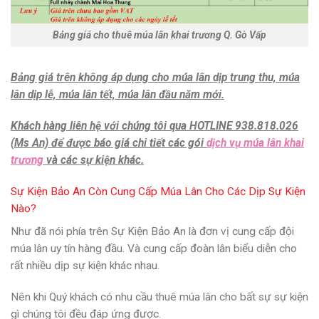
Bảng giá cho thuê múa lân khai trương Q. Gò Vấp
Bảng giá trên không áp dụng cho múa lân dịp trung thu, múa
lân dịp lễ, múa lân tết, múa lân đầu năm mới.
Khách hàng liên hệ với chúng tôi qua
HOTLINE 938.818.026
(Ms An)
để được báo giá chi tiết các gói
dịch vụ múa lân khai
trương
và các sự kiện khác.
Sự Kiện Bảo An Còn Cung Cấp Múa Lân Cho Các Dịp Sự Kiện
Nào?
Như đã nói phía trên Sự Kiện Bảo An là đơn vị cung cấp đội
múa lân uy tín hàng đầu. Và cung cấp đoàn lân biểu diễn cho
rất nhiều dịp sự kiện khác nhau.
Nên khi Quý khách có nhu cầu thuê múa lân cho bất sự sự kiện
gì chúng tôi đều đáp ứng được.