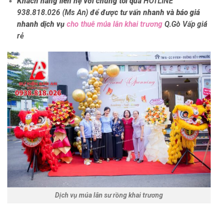
Khách hàng liên hệ với chúng tôi qua
HOTLINE
938.818.026 (Ms An)
để được tư vấn nhanh và báo giá
nhanh dịch vụ
cho thuê múa lân khai trương
Q.Gò Vấp giá
rẻ
Dịch vụ múa lân sư rồng khai trương