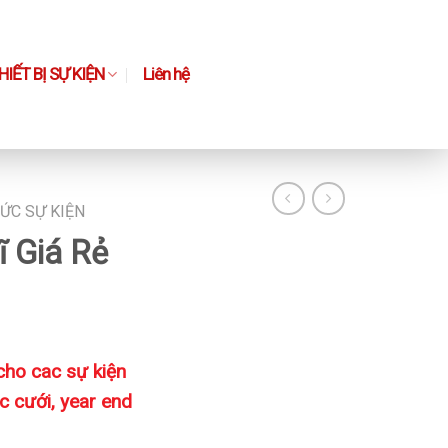
IẾT BỊ SỰ KIỆN
Liên hệ
ỨC SỰ KIỆN
ĩ Giá Rẻ
 cho cac sự kiện
ệc cưới, year end