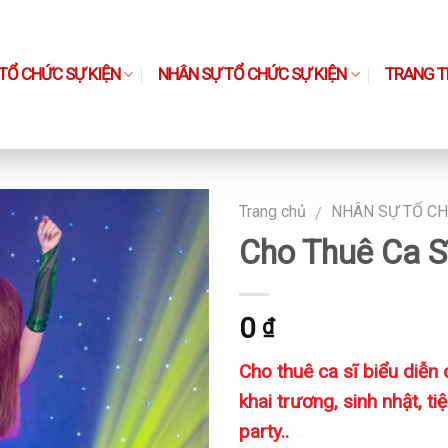
TỔ CHỨC SỰ KIỆN
NHÂN SỰ TỔ CHỨC SỰ KIỆN
TRANG TH
Trang chủ
NHÂN SỰ TỔ CH
/
Cho Thuê Ca S
0
₫
Cho thuê ca sĩ biểu diễn
khai trương, sinh nhật, ti
party..