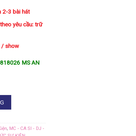
n 2-3 bài hát
theo yêu cầu: trữ
u / show
8818026 MS AN
NG
Kiện
,
MC - CA SI - DJ -
ỨC SỰ KIỆN