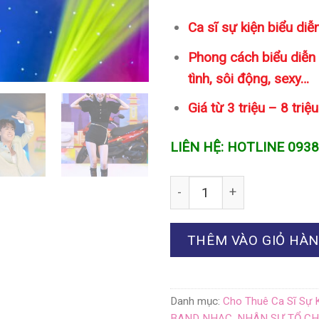
Ca sĩ sự kiện biểu diễ
Phong cách biểu diễn 
tình, sôi động, sexy…
Giá từ 3 triệu – 8 triệ
LIÊN HỆ: HOTLINE 093
Số lượng
THÊM VÀO GIỎ HÀ
Danh mục:
Cho Thuê Ca Sĩ Sự 
BAND NHẠC
,
NHÂN SỰ TỔ CH