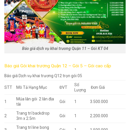
Báo giá dịch vụ khai trương Quận 11 – Gói KT 04
Báo giá Gói khai trương Quận 12 – Gói 5 – Gói cao cấp
Báo giá Dịch vụ khai trương Q12 trọn gói 05
Số
STT
Mô Tả Hạng Mục
ĐVT
Đơn Giá
Lượng
Múa lân gói 2 lân địa
1
Gói
1
3.500.000
tài
Trang trí backdrop
2
Gói
1
2.200.000
3m x 2.5m
Trang trí line bong