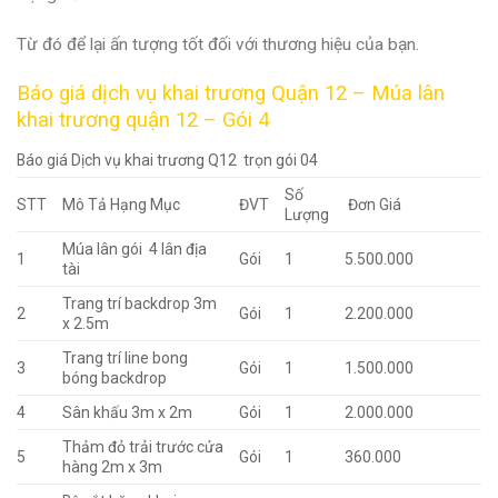
Từ đó để lại ấn tượng tốt đối với thương hiệu của bạn.
Báo giá dịch vụ khai trương Quận 12 – Múa lân
khai trương quận 12 – Gói 4
Báo giá Dịch vụ khai trương Q12 trọn gói 04
Số
STT
Mô Tả Hạng Mục
ĐVT
Đơn Giá
Lượng
Múa lân gói 4 lân địa
1
Gói
1
5.500.000
tài
Trang trí backdrop 3m
2
Gói
1
2.200.000
x 2.5m
Trang trí line bong
3
Gói
1
1.500.000
bóng backdrop
4
Sân khấu 3m x 2m
Gói
1
2.000.000
Thảm đỏ trải trước cửa
5
Gói
1
360.000
hàng 2m x 3m