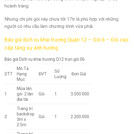
hoành tráng.
Nhưng chi phí gói này chưa tới 17tr là phù hợp với những
người có nhu cầu làm chương trình vừa phải.
Báo giá dịch vụ khai trương Quận 12 – Gói 6 – Gói cao
cấp tăng sự ảnh hưởng
Báo giá Dịch vụ khai trương Q12 trọn gói 06
Mô Tả
Số
STT
Hạng
ĐVT
Đơn Giá
Lượng
Mục
Múa lân
1
gói 2 lân
Gói
1
3.500.000
địa tài
Trang trí
backdrop
2
Gói
1
2.200.000
3m x
2.5m