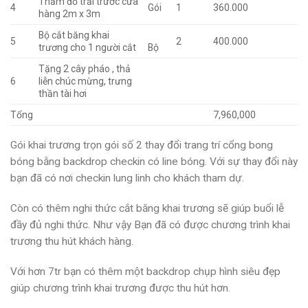
Thảm đỏ trải trước cửa
4
Gói
1
360.000
hàng 2m x 3m
Bộ cắt băng khai
5
2
400.000
trương cho 1 người cắt
Bộ
Tặng 2 cây pháo , thả
6
liễn chúc mừng, trưng
thần tài hơi
Tổng
7,960,000
Gói khai trương trọn gói số 2 thay đổi trang trí cổng bong
bóng bằng backdrop checkin có line bóng. Với sự thay đổi này
bạn đã có nơi checkin lung linh cho khách tham dự.
Còn có thêm nghi thức cắt băng khai trương sẽ giúp buổi lễ
đầy đủ nghi thức. Như vậy Bạn đã có được chương trình khai
trương thu hút khách hàng.
Với hơn 7tr bạn có thêm một backdrop chụp hình siêu đẹp
giúp chương trình khai trương được thu hút hơn.