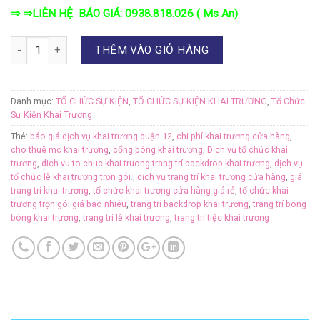
⇒ ⇒LIÊN HỆ BÁO GIÁ: 0938.818.026 ( Ms An)
Số lượng
THÊM VÀO GIỎ HÀNG
Danh mục:
TỔ CHỨC SỰ KIỆN
,
TỔ CHỨC SỰ KIỆN KHAI TRƯƠNG
,
Tổ Chức
Sự Kiện Khai Trương
Thẻ:
báo giá dịch vụ khai trương quận 12
,
chi phí khai trương cửa hàng
,
cho thuê mc khai trương
,
cổng bóng khai trương
,
Dịch vụ tổ chức khai
trương
,
dich vu to chuc khai truong trang trí backdrop khai trương
,
dịch vụ
tổ chức lễ khai trương trọn gói.
,
dịch vụ trang trí khai trương cửa hàng
,
giá
trang trí khai trương
,
tổ chức khai trương cửa hàng giá rẻ
,
tổ chức khai
trương trọn gói giá bao nhiêu
,
trang trí backdrop khai trương
,
trang trí bong
bóng khai trương
,
trang trí lễ khai trương
,
trang trí tiệc khai trương