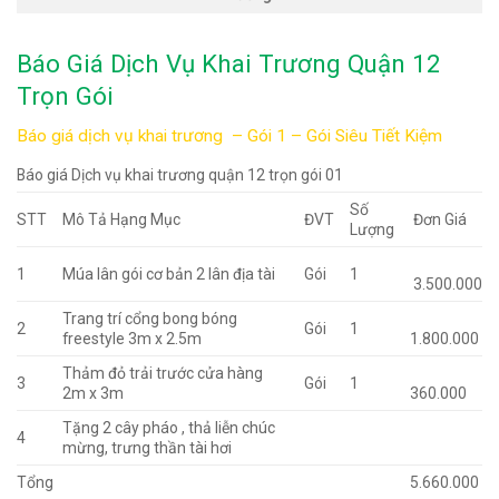
Báo Giá Dịch Vụ Khai Trương Quận 12
Trọn Gói
Báo giá dịch vụ khai trương – Gói 1 – Gói Siêu Tiết Kiệm
Báo giá Dịch vụ khai trương quận 12 trọn gói 01
Số
STT
Mô Tả Hạng Mục
ĐVT
Đơn Giá
Lượng
1
Múa lân gói cơ bản 2 lân địa tài
Gói
1
3.500.000
Trang trí cổng bong bóng
2
Gói
1
freestyle 3m x 2.5m
1.800.000
Thảm đỏ trải trước cửa hàng
3
Gói
1
2m x 3m
360.000
Tặng 2 cây pháo , thả liễn chúc
4
mừng, trưng thần tài hơi
Tổng
5.660.000