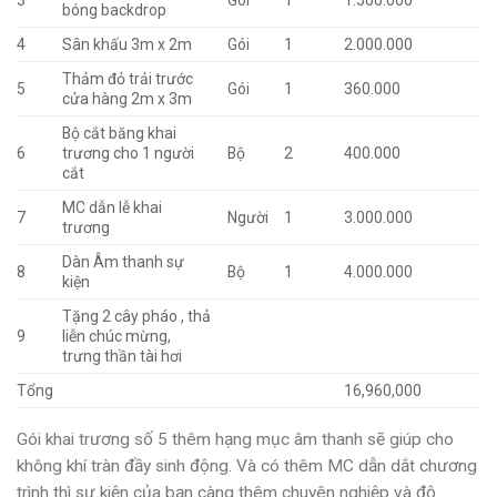
3
Gói
1
1.500.000
bóng backdrop
4
Sân khấu 3m x 2m
Gói
1
2.000.000
Thảm đỏ trải trước
5
Gói
1
360.000
cửa hàng 2m x 3m
Bộ cắt băng khai
6
trương cho 1 người
Bộ
2
400.000
cắt
MC dẫn lễ khai
7
Người
1
3.000.000
trương
Dàn Âm thanh sự
8
Bộ
1
4.000.000
kiện
Tặng 2 cây pháo , thả
9
liễn chúc mừng,
trưng thần tài hơi
Tổng
16,960,000
Gói khai trương số 5 thêm hạng mục âm thanh sẽ giúp cho
không khí tràn đầy sinh động. Và có thêm MC dẫn dắt chương
trình thì sự kiện của bạn càng thêm chuyên nghiệp và độ