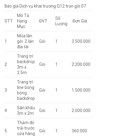
Báo giá Dịch vụ khai trương Q12 trọn gói 0
7
Mô Tả
Số
STT
Hạng
ĐVT
Đơn Giá
Lượng
Mục
Múa lân
1
gói 2 lân
Gói
1
3.500.000
địa tài
Trang trí
backdrop
2
Gói
1
2.200.000
3m x
2.5m
Trang trí
line bong
3
Gói
1
1.500.000
bóng
backdrop
Sân khấu
4
Gói
1
2.000.000
3m x 2m
Thảm đỏ
trải trước
5
Gói
1
360.000
cửa hàng