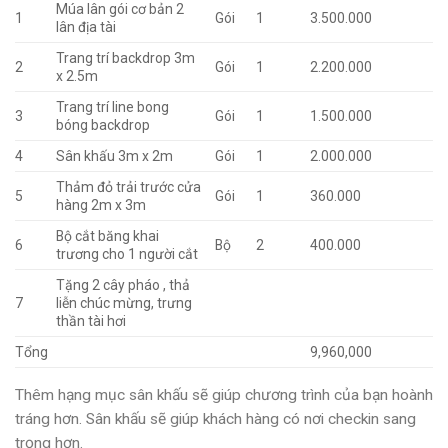
Múa lân gói cơ bản 2
1
Gói
1
3.500.000
lân địa tài
Trang trí backdrop 3m
2
Gói
1
2.200.000
x 2.5m
Trang trí line bong
3
Gói
1
1.500.000
bóng backdrop
4
Sân khấu 3m x 2m
Gói
1
2.000.000
Thảm đỏ trải trước cửa
5
Gói
1
360.000
hàng 2m x 3m
Bộ cắt băng khai
6
Bộ
2
400.000
trương cho 1 người cắt
Tặng 2 cây pháo , thả
7
liễn chúc mừng, trưng
thần tài hơi
Tổng
9,960,000
Thêm hạng mục sân khấu sẽ giúp chương trình của bạn hoành
tráng hơn. Sân khấu sẽ giúp khách hàng có nơi checkin sang
trọng hơn.