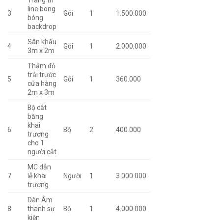
Trang trí
line bong
3
Gói
1
1.500.000
bóng
backdrop
Sân khấu
4
Gói
1
2.000.000
3m x 2m
Thảm đỏ
trải trước
5
Gói
1
360.000
cửa hàng
2m x 3m
Bộ cắt
băng
khai
6
Bộ
2
400.000
trương
cho 1
người cắt
MC dẫn
7
lễ khai
Người
1
3.000.000
trương
Dàn Âm
8
thanh sự
Bộ
1
4.000.000
kiện