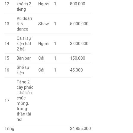
12
khách 2
Người
1
800.000
tiếng
Vũ đoàn
13
4-5
Show
1
5.000.000
dance
Ca sĩ sự
14
kiện hát
Người
1
3.000.000
2 bài
15
Bàn bar
Cái
1
150.000
Ghế sự
16
Cái
1
45.000
kiện
Tặng 2
cây pháo
, thả liễn
chúc
17
mừng,
trưng
thần tài
hơi
Tổng
34.855,000