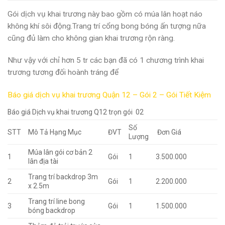
Gói dịch vụ khai trương này bao gồm có múa lân hoạt náo
không khí sôi động.Trang trí cổng bong bóng ấn tượng nữa
cũng đủ làm cho không gian khai trương rộn ràng.
Như vậy với chỉ hơn 5 tr các bạn đã có 1 chương trình khai
trương tương đối hoành tráng để
Báo giá dịch vụ khai trương Quận 12 – Gói 2 – Gói Tiết Kiệm
Báo giá Dịch vụ khai trương Q12 trọn gói 02
Số
STT
Mô Tả Hạng Mục
ĐVT
Đơn Giá
Lượng
Múa lân gói cơ bản 2
1
Gói
1
3.500.000
lân địa tài
Trang trí backdrop 3m
2
Gói
1
2.200.000
x 2.5m
Trang trí line bong
3
Gói
1
1.500.000
bóng backdrop