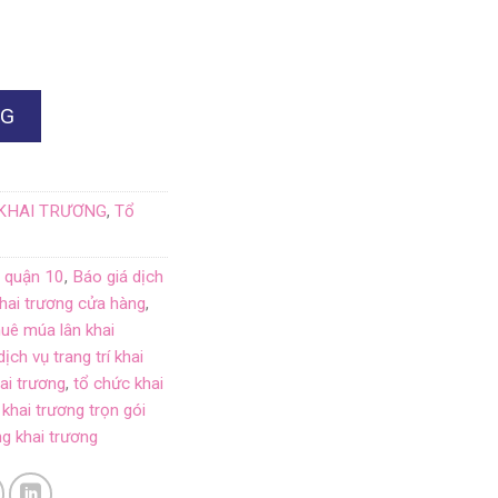
NG
 KHAI TRƯƠNG
,
Tổ
g quận 10
,
Báo giá dịch
khai trương cửa hàng
,
huê múa lân khai
dịch vụ trang trí khai
hai trương
,
tổ chức khai
khai trương trọn gói
ng khai trương