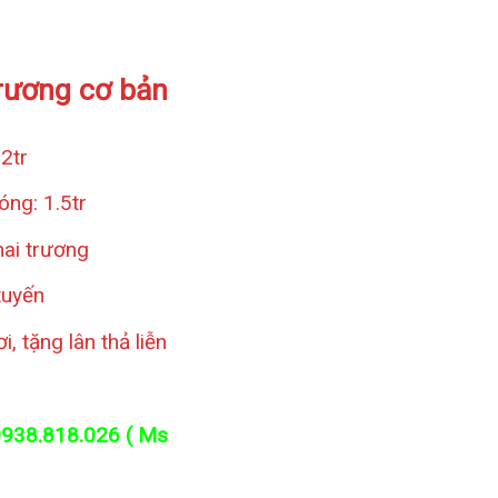
rương cơ bản
2tr
óng: 1.5tr
hai trương
tuyến
, tặng lân thả liễn
938.818.026 ( Ms