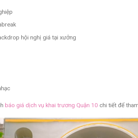
ghiệp
eabreak
ackdrop hội nghị giá tại xưởng
nhạc
ch
báo giá dịch vụ khai trương Quận 10
chi tiết để tha