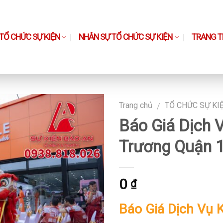
TỔ CHỨC SỰ KIỆN
NHÂN SỰ TỔ CHỨC SỰ KIỆN
TRANG TH
Trang chủ
TỔ CHỨC SỰ KI
/
Báo Giá Dịch 
Trương Quận 
0
₫
Báo Giá Dịch Vụ 