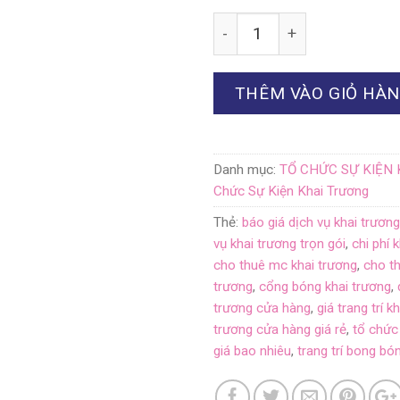
Số lượng
THÊM VÀO GIỎ HÀ
Danh mục:
TỔ CHỨC SỰ KIỆN
Chức Sự Kiện Khai Trương
Thẻ:
báo giá dịch vụ khai trươn
vụ khai trương trọn gói
,
chi phí 
cho thuê mc khai trương
,
cho t
trương
,
cổng bóng khai trương
,
trương cửa hàng
,
giá trang trí k
trương cửa hàng giá rẻ
,
tổ chức 
giá bao nhiêu
,
trang trí bong bó