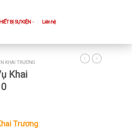
IẾT BỊ SỰ KIỆN
Liên hệ
ỆN KHAI TRƯƠNG
Vụ Khai
10
Khai Trương