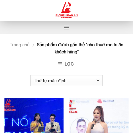
Skip
to
content
Trang chủ
Sản phẩm được gắn thẻ “cho thuê mc tri ân
/
khách hàng”
LỌC