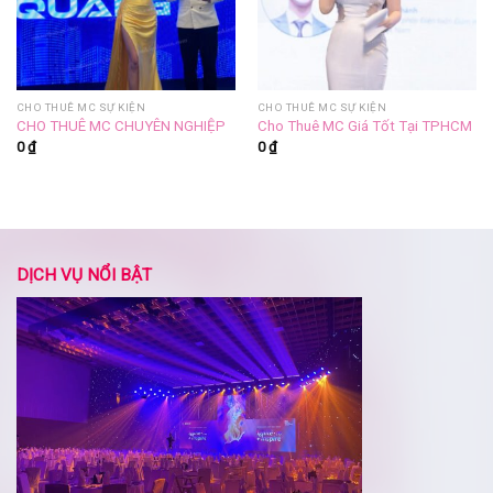
CHO THUÊ MC SỰ KIỆN
CHO THUÊ MC SỰ KIỆN
CHO THUÊ MC CHUYÊN NGHIỆP
Cho Thuê MC Giá Tốt Tại TPHCM
0
₫
0
₫
DỊCH VỤ NỔI BẬT