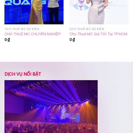
CHO THUÊ MC SỰ KIỆN
CHO THUÊ MC SỰ KIỆN
CHO THUÊ MC CHUYÊN NGHIỆP
Cho Thuê MC Giá Tốt Tại TPHCM
0
₫
0
₫
DỊCH VỤ NỔI BẬT