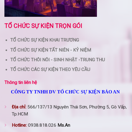
TỔ CHỨC SỰ KIỆN TRỌN GÓI
TỔ CHỨC SỰ KIỆN KHAI TRƯƠNG
TỔ CHỨC SỰ KIỆN TẤT NIÊN - KỶ NIỆM
TỔ CHỨC THÔI NÔI - SINH NHẬT -TRUNG THU
TỔ CHỨC CÁC SỰ KIỆN THEO YÊU CẦU
Thông tin liên hệ
CÔNG TY TNHH DV TỔ CHỨC SỰ KIỆN BẢO AN
Địa chỉ:
566/137/13 Nguyên Thái Sơn, Phường 5, Gò Vấp,
Tp.HCM
Hotline:
0938.818.026
Ms.An