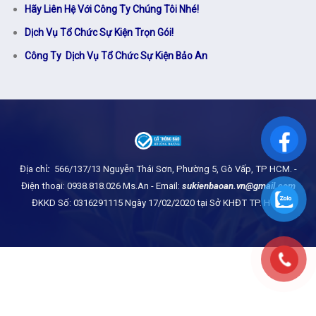
Hãy Liên Hệ Với Công Ty Chúng Tôi Nhé!
Dịch Vụ Tổ Chức Sự Kiện Trọn Gói!
Công Ty Dịch Vụ Tổ Chức Sự Kiện Bảo An
Địa chỉ
:
566/137/13 Nguyễn Thái Sơn, Phường 5, Gò Vấp, TP HCM.
-
Điện thoại: 0938.818.026 Ms.An - Email:
sukienbaoan.vn@gmail.com
ĐKKD Số: 0316291115 Ngày 17/02/2020 tại Sở KHĐT TP. HCM
© Copyright 2024 | Sự kiện Bảo An - MediaPro Event Party |
sukienbaoan.com