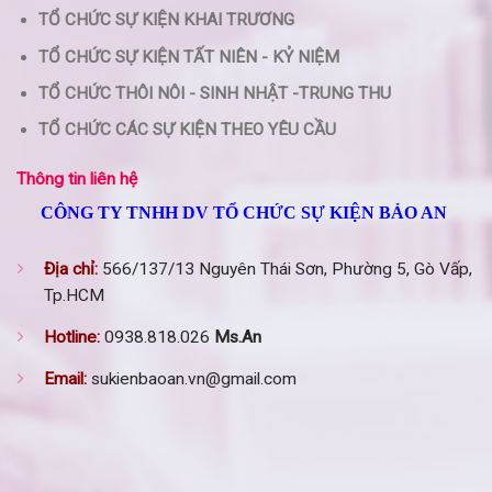
TỔ CHỨC SỰ KIỆN KHAI TRƯƠNG
TỔ CHỨC SỰ KIỆN TẤT NIÊN - KỶ NIỆM
TỔ CHỨC THÔI NÔI - SINH NHẬT -TRUNG THU
TỔ CHỨC CÁC SỰ KIỆN THEO YÊU CẦU
Thông tin liên hệ
CÔNG TY TNHH DV TỔ CHỨC SỰ KIỆN BẢO AN
Địa chỉ:
566/137/13 Nguyên Thái Sơn, Phường 5, Gò Vấp,
Tp.HCM
Hotline:
0938.818.026
Ms.An
Email:
sukienbaoan.vn@gmail.com