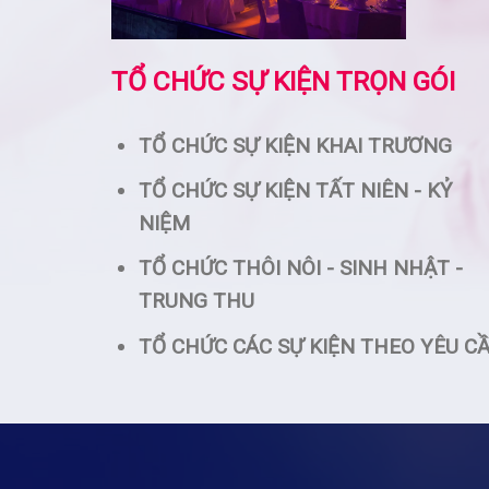
TỔ CHỨC SỰ KIỆN TRỌN GÓI
TỔ CHỨC SỰ KIỆN KHAI TRƯƠNG
TỔ CHỨC SỰ KIỆN TẤT NIÊN - KỶ
NIỆM
TỔ CHỨC THÔI NÔI - SINH NHẬT -
TRUNG THU
TỔ CHỨC CÁC SỰ KIỆN THEO YÊU C