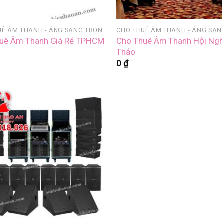
CHO THUÊ ÂM THANH - ÁNG SÁNG TRỌN GÓI
Cho Thuê Âm Thanh Hội Ngh
uê Âm Thanh Giá Rẻ TPHCM
Thảo
0
₫