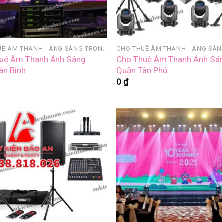
CHO THUÊ ÂM THANH - ÁNG SÁNG TRỌN GÓI
uê Âm Thanh Ánh Sáng
Cho Thuê Âm Thanh Ánh Sá
ân Bình
Quận Tân Phú
0
₫