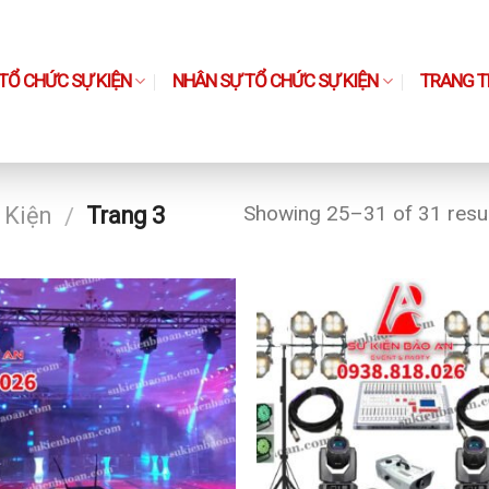
TỔ CHỨC SỰ KIỆN
NHÂN SỰ TỔ CHỨC SỰ KIỆN
TRANG TH
Showing 25–31 of 31 resu
 Kiện
Trang 3
/