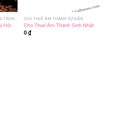
CHO THUÊ ÂM THANH - ÁNG SÁNG TRỌN GÓI
CHO THUÊ ÂM THANH SỰ KIỆN
ị Hội
Cho Thuê Âm Thanh Sinh Nhật
0
₫