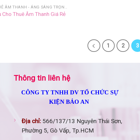
CHO THUÊ ÂM THANH - ÁNG SÁNG TRỌN GÓI
ụ Cho Thuê Âm Thanh Giá Rẻ
1
2
3
Thông tin liên hệ
CÔNG TY TNHH DV TỔ CHỨC SỰ
KIỆN BẢO AN
Địa chỉ:
566/137/13 Nguyên Thái Sơn,
Phường 5, Gò Vấp, Tp.HCM