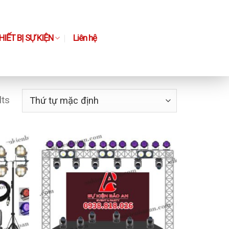
IẾT BỊ SỰ KIỆN
Liên hệ
lts